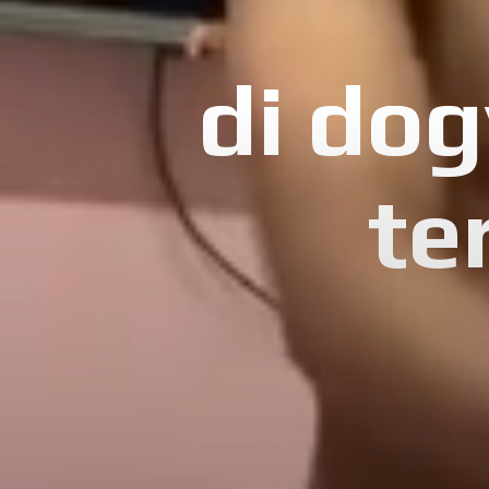
di do
te