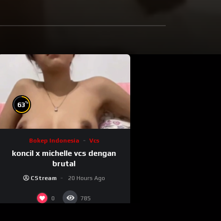
%
63
Bokep Indonesia
Vcs
koncil x michelle vcs dengan
brutal
CStream
20 Hours Ago
0
785