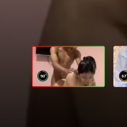
%
90
67