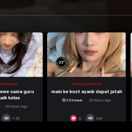
%
77
Indonesia
Bokep Indonesia
gewe sama guru
main ke kost ayank dapat jatah
aik kelas
CStream
20 Hours Ago
20 Hours Ago
0
1.1K
636