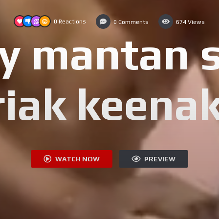
0
Reactions
0
Comments
674
Views
gy mantan 
riak keena
WATCH NOW
PREVIEW