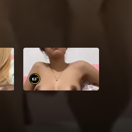
%
%
63
65