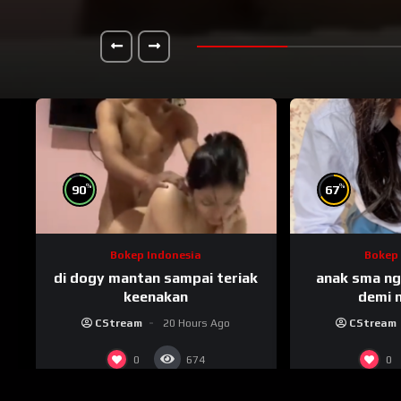
%
%
90
67
Bokep Indonesia
Bokep 
di dogy mantan sampai teriak
anak sma n
keenakan
demi n
CStream
20 Hours Ago
CStream
0
0
674