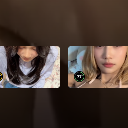
%
%
77