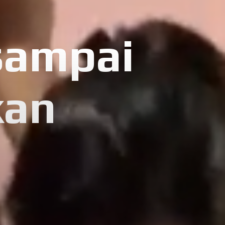
sampai
kan