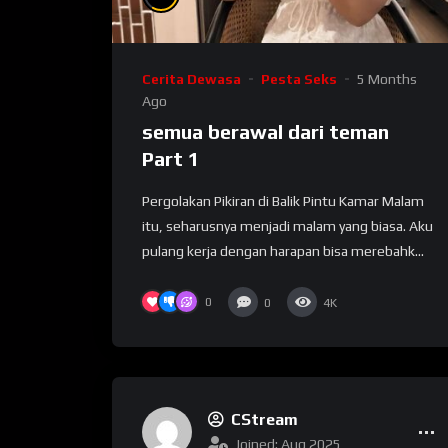
Cerita Dewasa
Pesta Seks
5 Months
Ago
semua berawal dari teman
Part 1
Pergolakan Pikiran di Balik Pintu Kamar Malam
itu, seharusnya menjadi malam yang biasa. Aku
pulang kerja dengan harapan bisa merebahk...
0
0
4K
CStream
Joined: Aug 2025