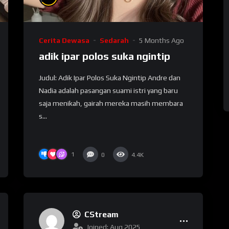
Cerita Dewasa
Sedarah
5 Months Ago
adik ipar polos suka ngintip
Judul: Adik Ipar Polos Suka Ngintip Andre dan
Nadia adalah pasangan suami istri yang baru
saja menikah, gairah mereka masih membara
s...
1
0
4.4K
CStream
Joined: Aug 2025