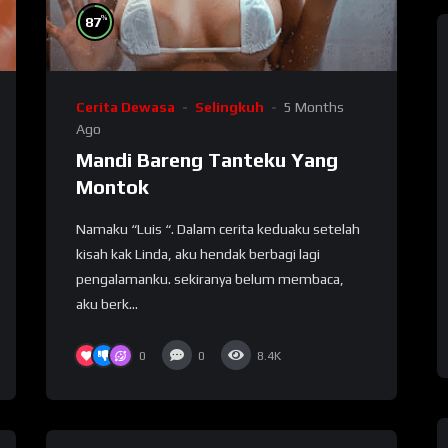
%
87
Cerita Dewasa
Selingkuh
5 Months
Ago
Mandi Bareng Tanteku Yang
Montok
Namaku “Luis “. Dalam cerita keduaku setelah
kisah kak Linda, aku hendak berbagi lagi
pengalamanku. sekiranya belum membaca,
aku berk...
0
0
8.4K