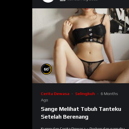
%
60
Cerita Dewasa
Selingkuh
6 Months
Ago
Sange Melihat Tubuh Tanteku
Setelah Berenang
Kumpulan Cerita Dewasa – Perkenalan namaku