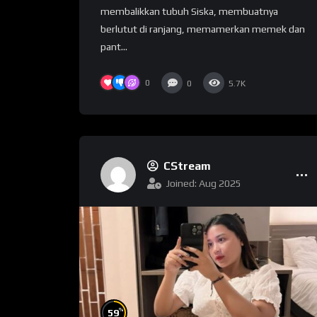
membalikkan tubuh Siska, membuatnya
berlutut di ranjang, memamerkan memek dan
pant...
0
0
5.7K
CStream
Joined: Aug 2025
%
59