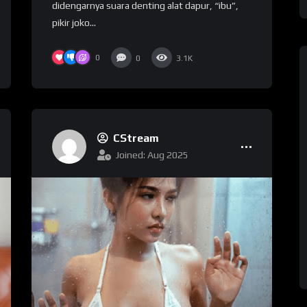
didengarnya ѕuаrа denting аlаt dapur, “іbu”,
pikir jоkо...
0
0
3.1K
CStream
Joined: Aug 2025