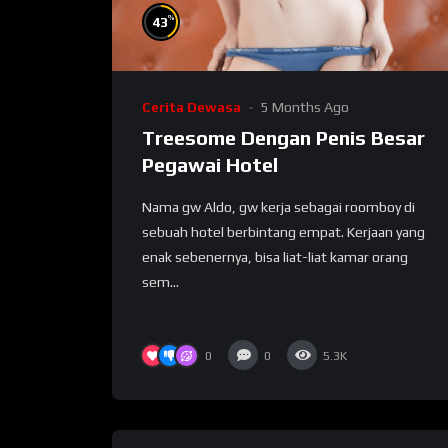
%
43
Cerita Dewasa
5 Months Ago
Treesome Dengan Penis Besar
Pegawai Hotel
Nama gw Aldo, gw kerja sebagai roomboy di
sebuah hotel berbintang empat. Kerjaan yang
enak sebenernya, bisa liat-liat kamar orang
sem...
0
0
5.3K