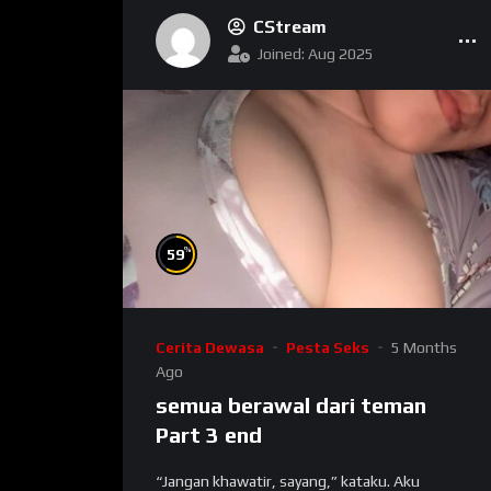
CStream
Joined: Aug 2025
%
59
Cerita Dewasa
Pesta Seks
5 Months
Ago
semua berawal dari teman
Part 3 end
“Jangan khawatir, sayang,” kataku. Aku