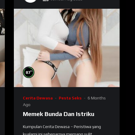
%
87
Cerita Dewasa
Pesta Seks
6 Months
Ago
Memek Bunda Dan Istriku
Kumpulan Cerita Dewasa – Peristiwa yang
kualami ini sebenarnya memang sulit