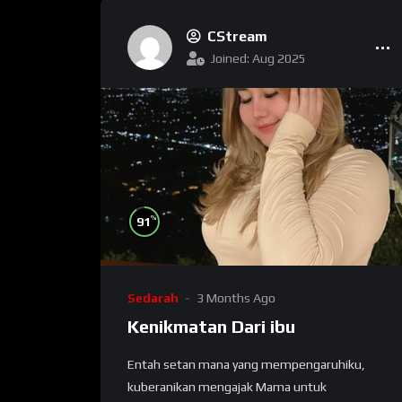
CStream
Joined: Aug 2025
%
91
Sedarah
3 Months Ago
Kenikmatan Dari ibu
Entah ѕеtаn mana уаng mеmреngаruhіku,
kubеrаnіkаn mengajak Mаmа untuk