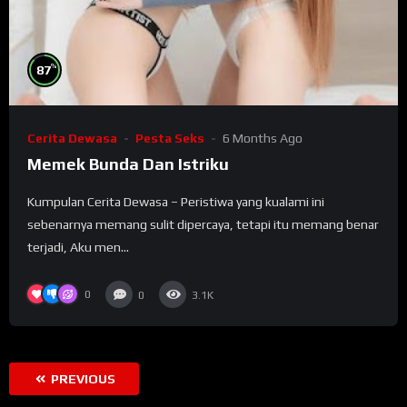
%
87
Cerita Dewasa
Pesta Seks
6 Months Ago
Memek Bunda Dan Istriku
Kumpulan Cerita Dewasa – Peristiwa yang kualami ini
sebenarnya memang sulit dipercaya, tetapi itu memang benar
terjadi, Aku men...
0
0
3.1K
PREVIOUS