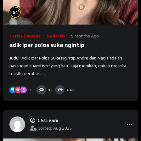
%
64
Cerita Dewasa
Sedarah
5 Months Ago
adik ipar polos suka ngintip
Judul: Adik Ipar Polos Suka Ngintip Andre dan Nadia adalah
pasangan suami istri yang baru saja menikah, gairah mereka
masih membara s...
1
0
4.4K
CStream
Joined: Aug 2025