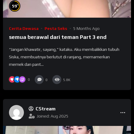
%
59
Cerita Dewasa
Pesta Seks
5 Months Ago
semua berawal dari teman Part 3 end
“Jangan khawatir, sayang,” kataku. Aku membalikkan tubuh
Siska, membuatnya berlutut di ranjang, memamerkan
memek dan pant...
0
0
5.8K
CStream
Joined: Aug 2025