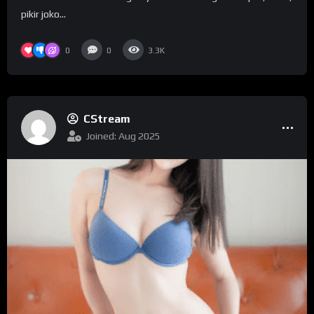
pikir jоkо...
0
0
3.3K
CStream
Joined: Aug 2025