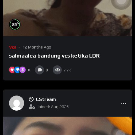
%
85
Vcs
12 Months Ago
salmaalea bandung vcs ketika LDR
0
0
2.2K
CStream
Joined: Aug 2025