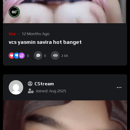
%
80
Vcs
12 Months Ago
vcs yasmin savira hot banget
0
0
2.6K
CStream
Joined: Aug 2025