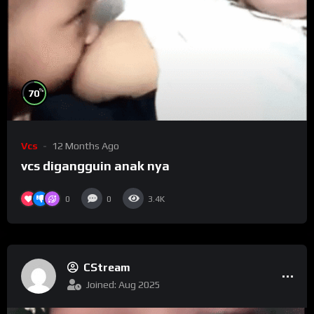
%
70
Vcs
12 Months Ago
vcs digangguin anak nya
0
0
3.4K
CStream
Joined: Aug 2025