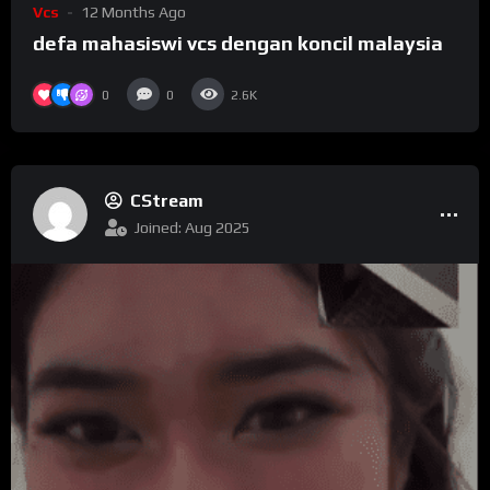
Vcs
12 Months Ago
defa mahasiswi vcs dengan koncil malaysia
0
0
2.6K
CStream
Joined: Aug 2025