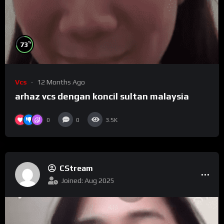
%
73
Vcs
12 Months Ago
arhaz vcs dengan koncil sultan malaysia
0
0
3.5K
CStream
Joined: Aug 2025