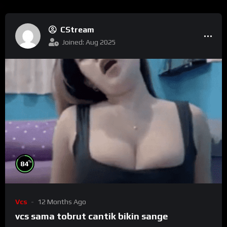
CStream
Joined: Aug 2025
%
84
Vcs
12 Months Ago
vcs sama tobrut cantik bikin sange