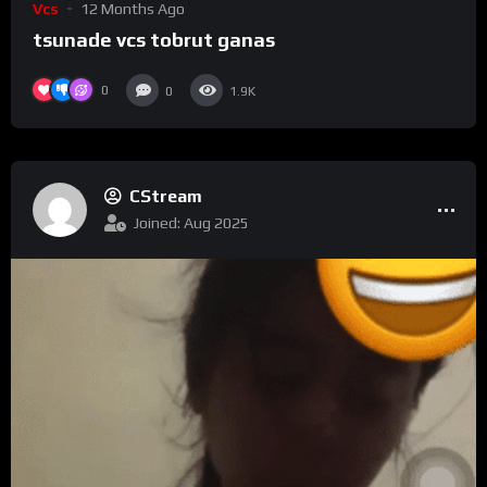
Vcs
12 Months Ago
tsunade vcs tobrut ganas
0
0
1.9K
CStream
Joined: Aug 2025