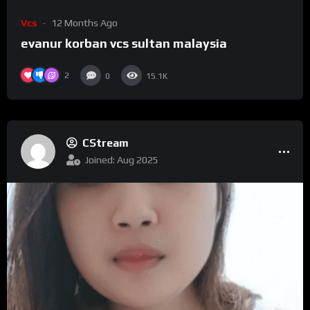
Vcs
12 Months Ago
evanur korban vcs sultan malaysia
2
0
15.1K
CStream
Joined: Aug 2025