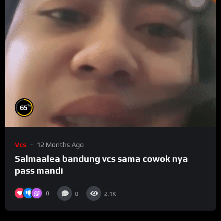
%
65
Vcs
12 Months Ago
Salmaalea bandung vcs sama cowok nya
pass mandi
0
0
2.1K