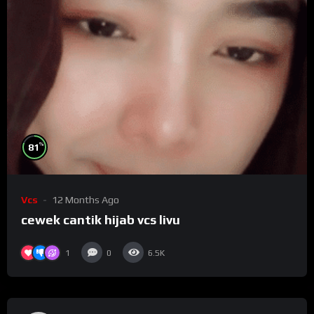
%
81
Vcs
12 Months Ago
cewek cantik hijab vcs livu
1
0
6.5K