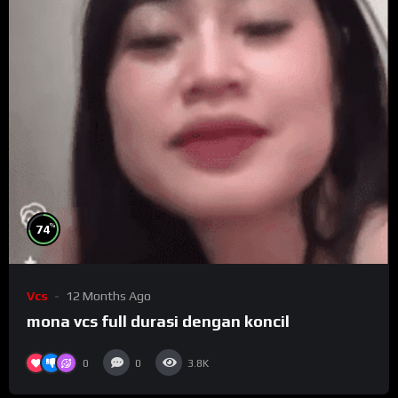
%
74
Vcs
12 Months Ago
mona vcs full durasi dengan koncil
0
0
3.8K