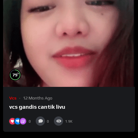
%
79
Vcs
12 Months Ago
vcs gandis cantik livu
0
0
1.9K