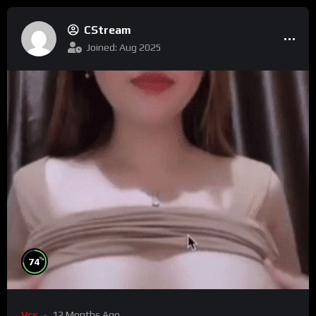
CStream
Joined: Aug 2025
%
74
Vcs
12 Months Ago