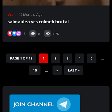
Vcs
12 Months Ago
salmaalea vcs colmek brutal
1
0
6.7K
PAGE 1 OF 12
1
2
3
4
5
...
10
...
»
LAST »