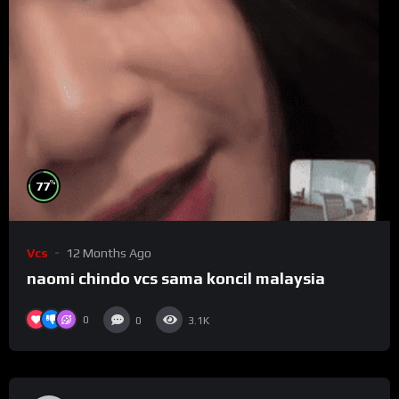
%
77
Vcs
12 Months Ago
naomi chindo vcs sama koncil malaysia
0
0
3.1K