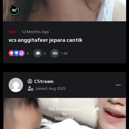
%
90
Vcs
12 Months Ago
vcs anggitafeer jepara cantik
0
0
1.9K
CStream
Joined: Aug 2025