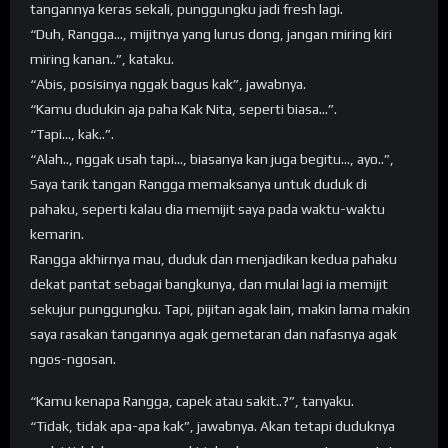
tangannya keras sekali, punggungku jadi fresh lagi.
“Duh, Rangga…, mijitnya yang lurus dong, jangan miring kiri
miring kanan..”, kataku.
“Abis, posisinya nggak bagus kak”, jawabnya.
“Kamu dudukin aja paha Kak Nita, seperti biasa…”.
“Tapi…, kak..”.
“Alah.., nggak usah tapi…, biasanya kan juga begitu…, ayo..”,
Saya tarik tangan Rangga memaksanya untuk duduk di
pahaku, seperti kalau dia memijit saya pada waktu-waktu
kemarin.
Rangga akhirnya mau, duduk dan menjadikan kedua pahaku
dekat pantat sebagai bangkunya, dan mulai lagi ia memijit
sekujur punggungku. Tapi, pijitan agak lain, makin lama makin
saya rasakan tangannya agak gemetaran dan nafasnya agak
ngos-ngosan.
“Kamu kenapa Rangga, capek atau sakit..?”, tanyaku.
“Tidak, tidak apa-apa kak”, jawabnya. Akan tetapi duduknya