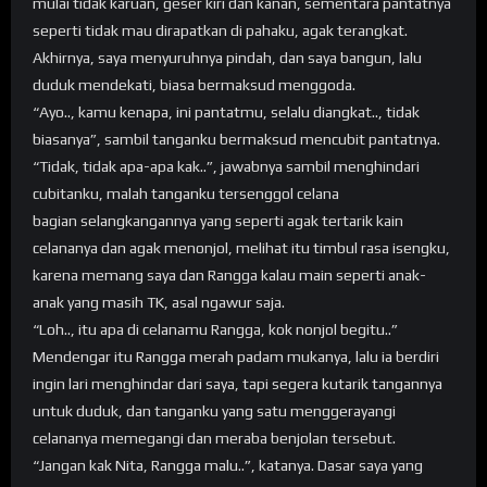
mulai tidak karuan, geser kiri dan kanan, sementara pantatnya
seperti tidak mau dirapatkan di pahaku, agak terangkat.
Akhirnya, saya menyuruhnya pindah, dan saya bangun, lalu
duduk mendekati, biasa bermaksud menggoda.
“Ayo.., kamu kenapa, ini pantatmu, selalu diangkat.., tidak
biasanya”, sambil tanganku bermaksud mencubit pantatnya.
“Tidak, tidak apa-apa kak..”, jawabnya sambil menghindari
cubitanku, malah tanganku tersenggol celana
bagian selangkangannya yang seperti agak tertarik kain
celananya dan agak menonjol, melihat itu timbul rasa isengku,
karena memang saya dan Rangga kalau main seperti anak-
anak yang masih TK, asal ngawur saja.
“Loh.., itu apa di celanamu Rangga, kok nonjol begitu..”
Mendengar itu Rangga merah padam mukanya, lalu ia berdiri
ingin lari menghindar dari saya, tapi segera kutarik tangannya
untuk duduk, dan tanganku yang satu menggerayangi
celananya memegangi dan meraba benjolan tersebut.
“Jangan kak Nita, Rangga malu..”, katanya. Dasar saya yang