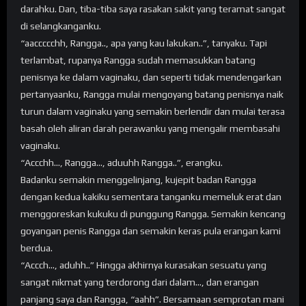
darahku. Dan, tiba-tiba saya rasakan sakit yang teramat sangat
di selangkanganku.
“aaccccchh, Rangga.., apa yang kau lakukan..”, tanyaku. Tapi
terlambat, rupanya Rangga sudah memasukkan batang
penisnya ke dalam vaginaku, dan seperti tidak mendengarkan
pertanyaanku, Rangga mulai mengoyang batang penisnya naik
turun dalam vaginaku yang semakin berlendir dan mulai terasa
basah oleh aliran darah perawanku yang mengalir membasahi
vaginaku.
“Accchh…, Rangga…, aduuhh Rangga..”, erangku.
Badanku semakin menggelinjang, kujepit badan Rangga
dengan kedua kakiku sementara tanganku memeluk erat dan
menggoreskan kukuku di punggung Rangga. Semakin kencang
goyangan penis Rangga dan semakin keras pula erangan kami
berdua.
“Accch…, aduhh..” Hingga akhirnya kurasakan sesuatu yang
sangat nikmat yang terdorong dari dalam…, dan erangan
panjang saya dan Rangga, “aahh”. Bersamaan semprotan mani