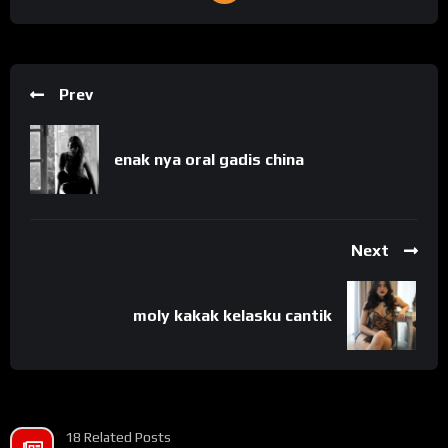
Prev
enak nya oral gadis china
Next
moly kakak kelasku cantik
18 Related Posts