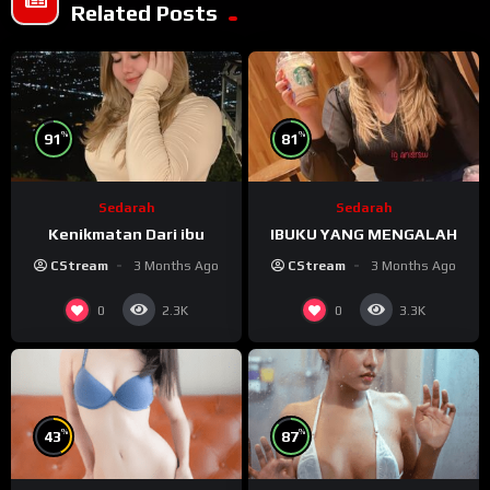
Related Posts
%
%
91
81
Sedarah
Sedarah
Kenikmatan Dari ibu
IBUKU YANG MENGALAH
CStream
3 Months Ago
CStream
3 Months Ago
0
0
2.3K
3.3K
%
%
43
87