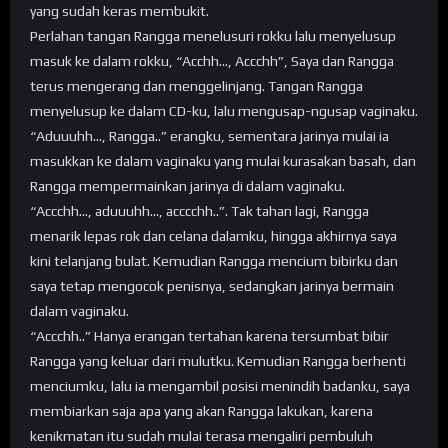
yang sudah keras membukit.
Perlahan tangan Rangga menelusuri rokku lalu menyelusup
masuk ke dalam rokku, “Acchh…, Accchh”, Saya dan Rangga
terus mengerang dan menggelinjang. Tangan Rangga
menyelusup ke dalam CD-ku, lalu mengusap-ngusap vaginaku.
“Aduuuhh…, Rangga..” erangku, sementara jarinya mulai ia
masukkan ke dalam vaginaku yang mulai kurasakan basah, dan
Rangga mempermainkan jarinya di dalam vaginaku.
“Accchh…, aduuuhh…, acccchh..”. Tak tahan lagi, Rangga
menarik lepas rok dan celana dalamku, hingga akhirnya saya
kini telanjang bulat. Kemudian Rangga mencium bibirku dan
saya tetap mengocok penisnya, sedangkan jarinya bermain
dalam vaginaku.
“Accchh..” Hanya erangan tertahan karena tersumbat bibir
Rangga yang keluar dari mulutku. Kemudian Rangga berhenti
menciumku, lalu ia mengambil posisi menindih badanku, saya
membiarkan saja apa yang akan Rangga lakukan, karena
kenikmatan itu sudah mulai terasa mengaliri pembuluh