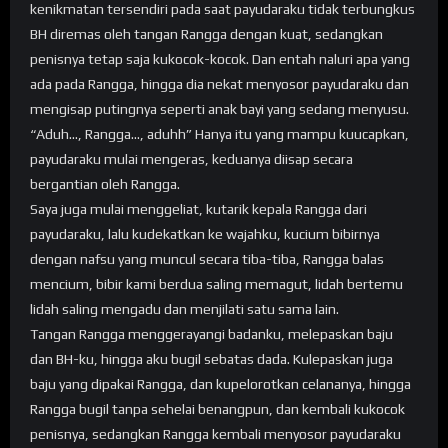
kenikmatan tersendiri pada saat payudaraku tidak terbungkus
BH diremas oleh tangan Rangga dengan kuat, sedangkan
penisnya tetap saja kukocok-kocok. Dan entah naluri apa yang
ada pada Rangga, hingga dia nekat menyosor payudaraku dan
mengisap putingnya seperti anak bayi yang sedang menyusu.
“Aduh…, Rangga…, aduhh” Hanya itu yang mampu kuucapkan,
payudaraku mulai mengeras, keduanya diisap secara
bergantian oleh Rangga.
Saya juga mulai menggeliat, kutarik kepala Rangga dari
payudaraku, lalu kudekatkan ke wajahku, kucium bibirnya
dengan nafsu yang muncul secara tiba-tiba, Rangga balas
mencium, bibir kami berdua saling memagut, lidah bertemu
lidah saling mengadu dan menjilati satu sama lain.
Tangan Rangga menggerayangi badanku, melepaskan baju
dan BH-ku, hingga aku bugil sebatas dada. Kulepaskan juga
baju yang dipakai Rangga, dan kupelorotkan celananya, hingga
Rangga bugil tanpa sehelai benangpun, dan kembali kukocok
penisnya, sedangkan Rangga kembali menyosor payudaraku