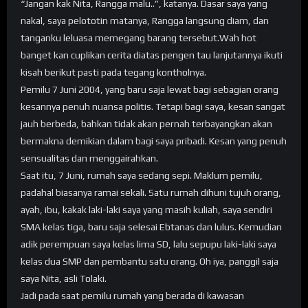
“Jangan kak Nita, Rangga malu..”, katanya. Dasar saya yang
nakal, saya pelototin matanya, Rangga langsung diam, dan
tanganku leluasa memegang barang tersebut.Wah hot
banget kan cuplikan cerita diatas pengen tau lanjutannya ikuti
kisah berikut pasti pada tegang kontholnya.
Pemilu 7 Juni 2004, yang baru saja lewat bagi sebagian orang
kesannya penuh nuansa politis. Tetapi bagi saya, kesan sangat
jauh berbeda, bahkan tidak akan pernah terbayangkan akan
bermakna demikian dalam bagi saya pribadi. Kesan yang penuh
sensualitas dan menggairahkan.
Saat itu, 7 Juni, rumah saya sedang sepi. Maklum pemilu,
padahal biasanya ramai sekali. Satu rumah dihuni tujuh orang,
ayah, ibu, kakak laki-laki saya yang masih kuliah, saya sendiri
SMA kelas tiga, baru saja selesai Ebtanas dan lulus. Kemudian
adik perempuan saya kelas lima SD, lalu sepupu laki-laki saya
kelas dua SMP dan pembantu satu orang. Oh iya, panggil saja
saya Nita, asli Tolaki.
Jadi pada saat pemilu rumah yang berada di kawasan