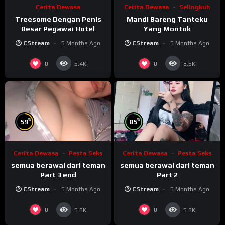
Cerita Dewasa
Cerita Dewasa
Selingkuh
Treesome Dengan Penis
Mandi Bareng Tanteku
Besar Pegawai Hotel
Yang Montok
CStream
5 Months Ago
CStream
5 Months Ago
0
0
5.4K
8.5K
%
%
59
85
Cerita Dewasa
Pesta Seks
Cerita Dewasa
Pesta Seks
semua berawal dari teman
semua berawal dari teman
Part 3 end
Part 2
CStream
5 Months Ago
CStream
5 Months Ago
0
0
5.8K
5.8K