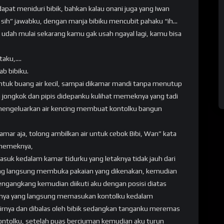
dapat meniduri bibik, bahkan kalau onani juga yang Iwan
ok sih” jawabku, dengan manja bibiku mencubit pahaku “ih…
a udah mulai sekarang kamu gak usah ngayal lagi, kamu bisa
ataku,….
ab bibiku.
ntuk buang air kecil, sampai dikamar mandi tanpa menutup
g jongkok dan pipis didepanku kulihat memeknya yang tadi
mengeluarkan air kencing membuat kontolku bangun
kamar aja, tolong ambilkan air untuk cebok Bibi, Wan” kata
 memeknya,
masuk kedalam kamar tidurku yang letaknya tidak jauh dari
ng langsung membuka pakaian yang dikenakan, kemudian
mengangkang kemudian diikuti aku dengan posisi diatas
umnya yang langsung memasukan kontolku kedalam
irnya dan dibalas oleh bibik sedangkan tanganku meremas
ontolku, setelah puas berciuman kemudian aku turun