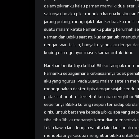
dalam pikiranku kalau paman memiliki dua isteri, 
satunya dan aku pikir mungkin karena kesibukan
jarang pulang, menginjak bulan kedua aku mulai
suatu malam ketika Pamanku pulang kerumah sete
Paman dan Bibiku saat itu kudengar Bibi menudu
dengan wanita lain, hanya itu yang aku dengar da
kuping dan ngeloyor masuk kamar untuk tidur.
Hari-hari berikutnya kulihat Bibiku tampak muru
Pamanku sebagaimana kebiasaannya tidak pernah
aku yang ngurus, Pada Suatu malam setelah menut
menggunakan daster tipis dengan wajah sendu 
pada saat ngobrol tersebut kucoba menghibur Bi
sepertinya Bibiku kurang respon terhadap obrol
diriku untuk bertanya kepada Bibiku apa yang s
tiba-tiba Bibiku menangis kemudian menceritak
telah kawin lagi dengan wanita lain dan sudah me
mendekatinya kucoba menghibur bibiku untuk ber