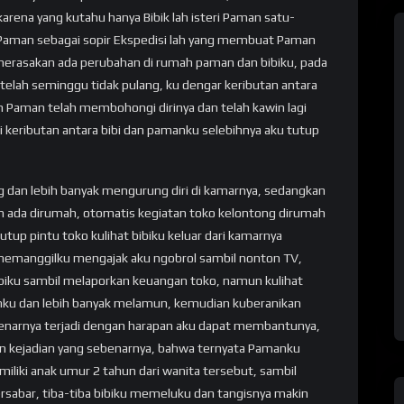
karena yang kutahu hanya Bibik lah isteri Paman satu-
 Paman sebagai sopir Ekspedisi lah yang membuat Paman
 merasakan ada perubahan di rumah paman dan bibiku, pada
lah seminggu tidak pulang, ku dengar keributan antara
h Paman telah membohongi dirinya dan telah kawin lagi
ri keributan antara bibi dan pamanku selebihnya aku tutup
ng dan lebih banyak mengurung diri di kamarnya, sedangkan
 ada dirumah, otomatis kegiatan toko kelontong dirumah
up pintu toko kulihat bibiku keluar dari kamarnya
memanggilku mengajak aku ngobrol sambil nonton TV,
biku sambil melaporkan keuangan toko, namun kulihat
anku dan lebih banyak melamun, kemudian kuberanikan
ebenarnya terjadi dengan harapan aku dapat membantunya,
an kejadian yang sebenarnya, bahwa ternyata Pamanku
miliki anak umur 2 tahun dari wanita tersebut, sambil
sabar, tiba-tiba bibiku memeluku dan tangisnya makin