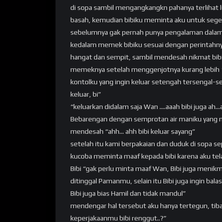
di sopa sambil mengangkangkn pahanya terlihat
basah, kemudian bibiku meminta aku untuk seg
sebelumnya gak pernah punya pengalaman dalam ha
kedalam memek bibiku sesuai dengan perintahnya
hangat dan sempit, sambil mendesah nikmat bi
memeknya setelah menggenjotnya kurang lebih 10
kontolku yang ingin keluar setengah tersengal-
keluar, bi”
“keluarkan didalam saja Wan ….aaah bibi juga ah…
Bebarengan dengan semprotan air maniku yang
mendesah “ahh… ahh bibi keluar sayang”
setelah itu kami berpakaian dan duduk di sopa s
kucoba meminta maaf kepada bibi karena aku te
Bibi “gak perlu minta maaf Wan, Bibi juga menikma
ditinggal Pamanmu, selain itu Bibi juga ingin
Bibi juga bias Hamil dan tidak mandul”
mendengar hal tersebut aku hanya tertegun, ti
keperjakaanmu bibi renggut..?”