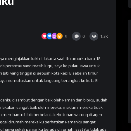
iku
0
0
1.3K
aya menginjakkan kaki di Jakarta saat itu umurku baru 18
da perantau yang masih lugu, saya ke pulau Jawa untuk
ibi yang tinggal di sebuah kota kecil B sebelah timur
saya memutuskan untuk langsung berangkat ke kota B
anganku disambut dengan baik oleh Paman dan bibiku, sudah
erlakukan sangat baik oleh mereka, maklum mereka tidak
gan membantu bibik berbelanja kebutuhan warung di agen
inggal dirumah mereka ku perhatikan Pamanku sangat
 hanya sekali pamanku berada di rumah, saat itu tidak ada