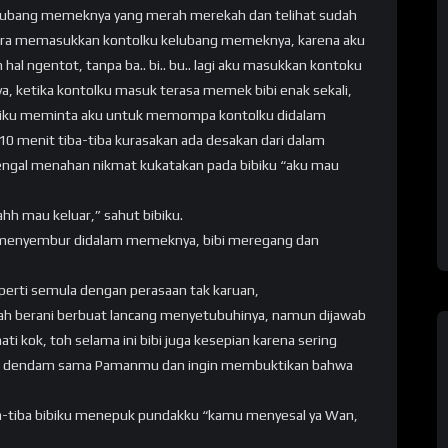
 lubang memeknya yang merah merekah dan telihat sudah
era memasukkan kontolku kelubang memeknya, karena aku
l ngentot, tanpa ba.. bi.. bu.. lagi aku masukkan kontoku
, ketika kontolku masuk terasa memek bibi enak sekali,
biku meminta aku untuk memompa kontolku didalam
 menit tiba-tiba kurasakan ada desakan dari dalam
sengal menahan nikmat kukatakan pada bibiku “aku mau
ahh mau keluar,” sahut bibiku.
 menyembur didalam memeknya, bibi meregang dan
eperti semula dengan perasaan tak karuan,
lah berani berbuat lancang menyetubuhinya, namun dijawab
ti kok, toh selama ini bibi juga kesepian karena sering
 balas dendam sama Pamanmu dan ingin membuktikan bahwa
ba-tiba bibiku menepuk pundakku “kamu menyesal ya Wan,