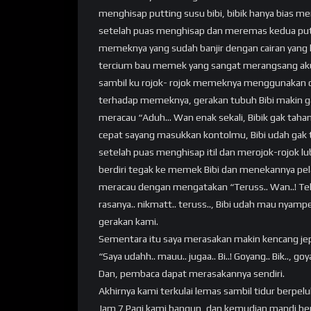
menghisap putting susu bibi, bibik hanya bias m
setelah puas menghisap dan meremas kedua putt
memeknya yang sudah banjir dengan cairan yang
tercium bau memek yang sangat merangsang aku,
sambil ku rojok- rojok memeknya menggunakan duaj
terhadap memeknya, gerakan tubuh Bibi makin gak
meracau “Aduh… Wan enak sekali, Bibik gak tahan
cepat sayang masukkan kontolmu, Bibi udah gak
setelah puas menghisap itil dan merojok-rojok 
berdiri tegak ke memek Bibi dan menekannya pe
meracau dengan mengatakan “Teruss.. Wan..! Tekan..
rasanya.. nikmatt.. teruss.., Bibi udah mau nyampe
gerakan kami.
Sementara itu saya merasakan makin kencang jepi
“Saya udahh.. mauu.. jugaa.. Bi..! Goyang.. Bik.., goy
Dan, pembaca dapat merasakannya sendiri.
Akhirnya kami terkulai lemas sambil tidur berpelu
Jam 7 Pagi kami bangun, dan kemudian mandi be