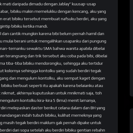
aik mati daripada dimadu dengan Jablay” kuusap-usap
abar, bibiku makin memelukku dengan kencang, aku yang
n erat bibiku tersebut membuat nafsuku berdiri, aku yang
ntip bibiku ketika mandi.
al dan cantik mungkin karena bibi belum pernah hamil dan
 aku mulai berani untuk mengalihkan usapanku dari pungung
teman-temanku sewaktu SMA bahwa wanita apabila dibelai
n terangsang dan trik tersebut aku coba pada bibi, dibelai
ama tiba-tiba bibiku mendorongku, sehingga aku tertidur
t kolornya sehingga kontolku yang sudah berdiri tegak
megang dan mengulum kontolku, aku sempat kaget dengan
 bibiku berbuat seperti itu apakah karena belaianku atau
t nikmat, akhirnya kuputuskan untuk mnikmati saja, toh
s mengulum kontolku kira-kira 5 (lima) menit lamanya,
iri melepaskan daster berikut celana dalam dan BH yang
mandangan indah tubuh bibiku, kulihat memeknya yang
ang masih tegak berdiri maklum gak pernah dipake untuk
rdiri dari sopa setelah aku berdiri bibiku gentian rebahn