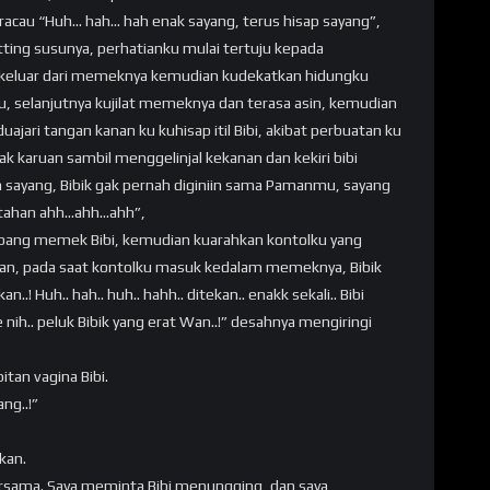
eracau “Huh… hah… hah enak sayang, terus hisap sayang”,
ing susunya, perhatianku mulai tertuju kepada
 keluar dari memeknya kemudian kudekatkan hidungku
 selanjutnya kujilat memeknya dan terasa asin, kemudian
ari tangan kanan ku kuhisap itil Bibi, akibat perbuatan ku
 karuan sambil menggelinjal kekanan dan kekiri bibi
 sayang, Bibik gak pernah diginiin sama Pamanmu, sayang
 tahan ahh…ahh…ahh”,
lubang memek Bibi, kemudian kuarahkan kontolku yang
lan, pada saat kontolku masuk kedalam memeknya, Bibik
! Huh.. hah.. huh.. hahh.. ditekan.. enakk sekali.. Bibi
 nih.. peluk Bibik yang erat Wan..!” desahnya mengiringi
tan vagina Bibi.
ang..!”
kan.
rsama. Saya meminta Bibi menungging, dan saya