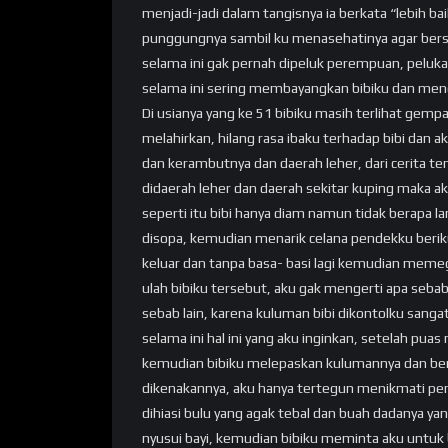
menjadi-jadi dalam tangisnya ia berkata “lebih b
punggungnya sambil ku menasehatinya agar bers
selama ini gak pernah dipeluk perempuan, peluka
selama ini sering membayangkan bibiku dan mengi
Di usianya yang ke 51 bibiku masih terlihat gemp
melahirkan, hilang rasa ibaku terhadap bibi dan
dan kerambutnya dan daerah leher, dari cerita 
didaerah leher dan daerah sekitar kuping maka aka
seperti itu bibi hanya diam namun tidak berapa l
disopa, kemudian menarik celana pendekku beriku
keluar dan tanpa basa- basi lagi kemudian me
ulah bibiku tersebut, aku gak mengerti apa sebab
sebab lain, karena kuluman bibi dikontolku sanga
selama ini hal ini yang aku inginkan, setelah pua
kemudian bibiku melepaskan kulumannya dan berd
dikenakannya, aku hanya tertegun menikmati pe
dihiasi bulu yang agak tebal dan buah dadanya y
nyusui bayi, kemudian bibiku meminta aku untuk be