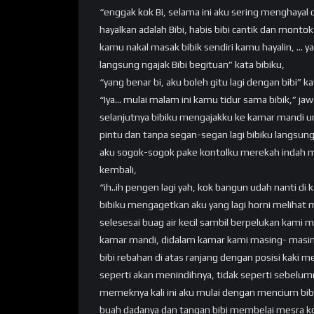
“enggak kok Bi, selama ini aku sering menghayal 
hayalkan adalah Bibi, habis bibi cantik dan mont
kamu nakal masak bibik sendiri kamu hayalin, … y
langsung ngajak Bibi begituan” kata bibiku,
“yang benar bi, aku boleh gitu lagi dengan bibi” k
“Iya… mulai malam ini kamu tidur sama bibik,” jaw
selanjutnya bibiku mengajakku ke kamar mandi u
pintu dan tanpa segan-segan lagi bibiku langsun
aku sogok-sogok pake kontolku merekah indah 
kembali,
“ih..ih pengen lagi yah, kok bangun udah nanti di 
bibiku mengagetkan aku yang lagi horni melihat
selesesai buag air kecil sambil berpelukan kami 
kamar mandi, didalam kamar kami masing- masi
bibi rebahan di atas ranjang dengan posisi kaki 
seperti akan menindihnya, tidak seperti sebel
memeknya kali ini aku mulai dengan mencium bib
buah dadanya dan tangan bibi membelai mesra k