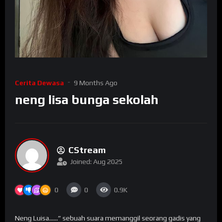
Cerita Dewasa
9 Months Ago
neng lisa bunga sekolah
CStream
Joined: Aug 2025
0
0
0.9K
Neng Luisa……” sebuah suara memanggil seorang gadis yang baru saja keluar dari sebuah kelas di salah satu SMU swasta terkenal di ibukota. Saat itu kegiatan belajar mengajar di sekolah baru saja selesai, dan semua siswa-siswi bersiap-siap untuk pulang. Gadis yang dipanggil itu berhenti sejenak lalu memutar tubuhnya ke belakang sambil menatap seorang lelaki setengah baya yang tergopoh-gopoh lari ke arahnya. Melihat siapa yang datang, gadis itu langsung memisahkan diri dengan teman-temannya, lalu mengajak lelaki tadi masuk kembali ke dalam sebuah kelas kosong untuk berbicara 4 mata saja. Nampaknya ada hal yang sangat serius yang mereka obrolin. Sekitar 10 menit mereka mengobrol, kemudian gadis itu keluar dari kelas itu dengan tersenyum penuh arti. Demikian juga lelaki setengah baya itu. Entah apa yang mereka bicarakan. Akhirnya gadis itu kembali menyusul teman-temannya, bersiap-bersiap untuk pulang. Nama gadis itu adalah Luisa. Usianya baru 17 tahun. Ia sekolah di kelas 2 sebuah SMU swasta terkenal di ibukota ini. Luisa merupakan salah satu cewek terpopuler di sekolahnya. Gadis belia itu sangat cantik, dengan hidung mungil yang lucu. Dia memiliki kulit putih bersih yang mulus, mata bulat dengan bulu mata yang lentik dan panjang hitam lurus sepunggung. Gadis manis itu memiliki tubuh mungil khas remaja, dengan dada yang tidak begitu besar namun montok dan menantang serta dihiasi seragam SMU yang ketat, rok yang beberapa centi di atas lutut, dan kaus kaki putih panjang yang menutupi keindahan betisnya. Ya, kecantikan wajah dan tubuhnya, nyaris sempurna, sangat sesuai dengan selera om-om hidung belang. Ditunjang bibirnya tipis menggoda, dan selalu dihiasi senyum nakal remaja, membuatnya sebagai magnet bagi kaum lelaki, termasuk lelaki yang baru saja diajaknya ngobrol di kelas tadi. Lelaki setengah baya yang baru saja berbicara dengan Luisa adalah Mang Hamad. Dia adalah pesuruh sekolah ini yang bertugas antara lain sebagai tukang sapu sekaligus tukang kebun sekolah. Umurnya sudah 52 tahun. Dia bertubuh tinggi besar dan berkulit hitam. Rambutnya yang putih tipis nyaris botak sedangkan kumis dan janggutnya tumbuh liar tak teratur. Tetapi yang paling tidak mengenakan untuk di lihat adalah tampanganya sangat jelek. Tahun ini dia sudah bekerja selama 12 tahun dan dia dipertahankan kepala sekolah karena sangat baik dan rajin. Murid-murid sekolah itupun sangat senang bergaul dengannya yang sangat ramah. ** Di sebuah kompleks perumahan Pukul 16.00 Dengan sepeda bututnya, Mang Hamad menyusuri jalan di sebuah perumahan menengah atas. Sepeda itu berhenti di sebuah rumah bertingkat dua dengan taman garasi mobil di sampingnya. Mang Hamad menjulurkan tangannya ke dalam pagar untuk mencari knop bel. Tak lama kemudian dari dalam sana keluar seorang gadis belia dengan senyuman khasnya yang nakal. Gadis itu adalah Luisa. Tubuhnya yang indah itu terbungkus hotpants ketat berwarna putih dan baju berkancing tanpa lengan yang berwarna sama dengan bawahannya. Penampilan sangat seksi dan menggoda sore itu. “Sore mang, yuk masuk!” ajak gadis itu. Maka Hamad pun akhirnya memasukkan juga sepedanya ke dalam setelah Luisa membukakan pagar untuknya. Mang Hamat mengikutinya dari belakang, sesekali matanya menatap pantat gadis itu yang bergoyang kesana-kemari dengan indahnya. Begitu bulat dan padat sempurna bokong itu sampai Mang Hamad gemas ingin meremasnya. Luisa menyuruh Mang Hamad memasukkan sepedanya ke garasi yang kebetulan hari itu kosong, yang menandakan ada yang memakai mobil keluarganya. Kemudian dia mengikuti si empunya rumah memasuki rumah itu setelah melepas alas kaki dan menaruhnya di depan pintu. “Mang Hamad bawa kan barangnya?” tanya Luisa dengan wajah penuh harap. “Bawa neng. Tapi harus cepat-cepat dikembalikan. Takut kepala sekolah tahu” “Tenang aja, cuman bentar kok” jawab Luisa dengan tersenyum puas. “Tapi duit perjanjiannya sudah ada kan neng?” “Santai saja mang. Tapi saya lihat dulu dong apa yang Mang Hamad bawa apa” “Boleh” jawab Mang Hamad seraya mengeluarkan sesuatu dari balik punggunya. “Eh mang, kita lihat di kamar Luisa aja. Ga ada orang kok” kata Luisa lalu mengajak Mang Hamad ke dalam kamarnya. Di dalam kamar, gadis itu lalu duduk di atas ranjangnya yang diikuti Mang Hamad. “Mana mang?” “Ini neng, seperti yang neng minta” kata Mang Hamad tersenyum sambil menyerahkan sebuah map berisi beberapa lembar kertas. Luisa melihat semua isi map itu dan ikut juga tersenyum bahagia. “Benar kan ini yang neng Luisa mau?” “Benar mang. Pintar juga nih si mamang” puji gadis itu “Siapa dulu dong….Hamad bin Abdul Aziz” kelakar pesuruh sekolah tua itu sambil membusungkan dadanya. “Tapi ga ada yang tahu kan?” “Sumpah ga ada neng. Tenang aja. Sekarang mana duit yang neng janjikan” Luisa terdiam sejenak. Dia memang menjanjkan sejumlah uang kepada pesuruh sekolahnya ini untuk “jasa’ yang telah dilakukan Mang Hamad. Tapi terus terang dia tidak menyangka Mang Hamad akan berhasil. Luisa sebenarnya orang yang berada. Uang jajannya terbilang banyak. Orangtuanya selalu memberikan uang jajan setiap bulan (bukan perhari seperti siswa lain), dengan jumlah yang cukup banyak untuk ukuran anak SMA. Hal itu dimaksud agar Luisa jadi disiplin dan bisa me-manage duit sendiri. Tapi sayang, gaya hidup Luisa sangat glamor, suka hura-hura. Dia memang dikenal cukup gaul, modis karena badannya memang bagus dan wajahnyapun cantik. Butuh biaya yang tidak sedikit untuk mendapatkan semua itu, maka maka tak heran baru pertengahan bulan seperti ini dia sudah kehabisan uang. Kalau sudah begitu maka jangan harap ortunya yang disiplin dalam hal keuangan itu akan memberikan uang jajan tambahan. “Mana duitnya neng? Mau mabok-mabokan dulu nih. Hehehe…” pinta Mang Hamad. “eh..gini mang…anu…..” kata Luisa terbata-bata. “Apa? Jangan bilang ga ada duit?” “Bukan begitu. Jadi gini. Duit Luisa lagi ga ada sekarang. Habis kepake. Gimana kalo saya bayar bulan depan?” “Ya elah neng. Tahu gitu ga mau deh mamang ambil resiko kayak gini” “Maaf deh mang…Bulan depan ya…beneran ini uang jajan saya sudah habis nih” kata Luisa memelas. “Masa utang. Kalo gitu ga jadi deh. Cape-cape saya nyolong ini” kata Mang Hamad sambil berdiri dan siap-siap keluar dari kamar. Luisa lalu memutar otak dengan cepat. Dia ga boleh membiarkan Mang Hamad pergi membawa “barang” itu. Karena itu sangat penting baginya. Menyangkut masa depannya. Maka dia bertekad akan melakukan apapun asal dia mendapatkannya. Agaknya terpaksa ia harus memakai cara terakhir, maka dia lalu berdiri dan memanggil Mang Hamad yang sudah di pintu kamarnya. “Mang…..” panggil Luisa pelan, suaranya dibuat sesexy mungkin. Mang Hamad menoleh ke belakang. ———- “Apa lagi? Pokoknya ada uang ada barang.” katanya. “Jangan gitu dong mang. Lagi ga ada uang. Gimana kalo barang diganti barang?” “emang pasar loak bisa barang diganti barang” “Aku yakin barang yang ini mamang suka deh” kata Luisa menggoda. “Barang apaan?” “Mamang duduk dulu deh di ranjang ini” kata Luisa, dia lalu berjalan ke pintu kamar. “Hei.. neng mau kemana?” Luisa diam saja, pintu kamarnya itu dikuncinya lalu kembali ke arah Mang Hamad yang duduk bengong tak mengerti. Luisa sekarang berhadapan dengan Hamad. Perlahan-lahan dibukanya kaos tanpa lengennya di hadapan pria tua itu sehingga sehingga BH-nya yang warna pink dan perutnya yang mulus dan putih telah terlihat oleh Mang Hamad. Kontan Mang Hamad melotot dan kaget dengan perlakuan gadis itu. Matanya makin melotot saat Luisa juga melepaskan BH-nya, sehingga kini kedua payudaranyas terbuka lebar-lebar dan pria itu bisa melihatnya dengan bebasnya. “Barang yang ini loh yang saya maksud” kata Luisa dengan genit memamerkan dadanya. Memang payudara Luisa betul-betul indah menggoda. Keduanya begitu menantang untuk diraba-raba dan diremas-remas. Sementara kedua putingnya berwarna kemerahan nampak segar menantang untuk dikulum. Mang Hamad masih bengong tak tahu berbuat apa atas perlakukan nekat Luisa. “Mang, bagaimana kalo duit yang saya janjikan diganti dengan tubuh saya? Mang Hamad boleh menikmati tubuh saya sampai mamang puas. Tapi mamang serahkan barang itu” bujuk Luisa. Lalu tangannya menggapai tangan Mang Hamad yang berotot. Tangan Mang Hamad yang masih terbengong lalu ditempelkannya di payudaranya. Tangan kekar dan kasar itu tepat memenuhi payudara Luisa. Tangan Mang Hamad agak basah berkeringat. Tapi tiba-tiba tangan itu meremas payudara Luisa dengan lembut. “Aaahh…gitu…terus… Mang..” desah Luisa manja. “Luisa… tetek kamu indah sekali.. bening banget… kenyal lagi…”. “Asal mamang mau kasih barang itu, mamang boleh kok menikmtinya sampai puas” “Benar nih??” tanya penjaga sekolah itu seolah-olah tak percaya. “Benar Mang” kata Luisa dengan mengarahkan kepala Mang Hamad ke payudaranya. A Mang Hamad yang sudah terangsang mulai mencium payudara Luisa, dicium, dijilat, dikenyot, dihisap dan digigit putingnya yang berwarna kemerahan. “Mang.. aaahhh.. aahhh en… enak.. Mang..” “Iya… neng… pentilnya… manis nih” “Ayo mang nikmatin sepuasmu…ahhhh……” desah Luisa. Sementara payudara Luisa sedang dilahap oleh mulut Mang Hamad, tangannya mulai merambah ke paha gadis itu, dirabanya sebentar paha mulus itu lalu diturunkannya hotpants Luisa ke lantai. Kini Luisa berdiri di kamar itu dengan setengah telanjang di hadapan penjaga sekolah itu dengan hanya memakai celana dalam saja. Sungguh pemandangan yang menggairahkan. Dibantu oleh Luisa, Mang Hamad kemudian meraih celana dalam Luisa dan ditarik ke bawah hingga kaki, otomatis vaginanya yang ranum terpampang jelas dan menyerbakan aroma harum di kamar itu. “Neng Luisa…bau apa ini…wangi sekali…” “Bau ini Mang…kan Luisa baru mandi.” jawab Luisa menunjuk ke kelaminnya “Waaaww… pasti rasanya.. enak.. juga.. ya..” “Kalau Mang Hamad mau… mencoba.. boleh.. kok.. sodok aja sama ****** Mang Hamad.. yang mulai gede…” Luisa melihat batang kemaluan Mang Hamad sudah mulai mendesak dari balik celana yang dikenakannya. Tubuh Luisa lalu dibaringkan di tempat tidur. Mang Hamad melotot melihat tubuhnya yang sudah telanjang bulat,