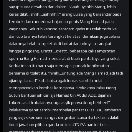
sayup suara desahan dari dalam. “Aaah…iyahhh Mang, lebih
keras dikit…ahhh….aahhhh!!!” erang Luisa yang bersandar pada
tembok dan menerima hujaman penis Mang Hamad pada
vaginanya. Seluruh kancing seragam gadis itu telah terbuka
dan cup bra nya telah terangkat ke atas, demikian juga celana
dalamnya telah tergeletak di lantai dan roknya terangkat
hingga pinggang. Crettt….crettt…beberapa kali semprotan
sperma Bang Hamad mendarat di buah pantatnya yang sekal.
Kedua insan itu baru saja mencapai puncak kenikmatan
bersama di toilet itu. “hihihi…untung ada Mang Hamad jadi tadi
ujiannya lancar!” kata Luisa agak lemas sambil mulai
mengancingkan kembali kemejanya. “Pokoknya kalau Neng
butuh bantuan sih cari aja Hamad bin Abdul Aziz, dijamin
tokcer…asal imbalannya juga asyik punya dong hehhee!”
kelakarnya genit sambil membelai pantat Luisa. Ya…lembaran
yang sejak kemarin sangat diinginkan Luisa itu tak lain adalah
kunci jawaban pilihan ganda untuk UTS IPA hari ini. Luisa