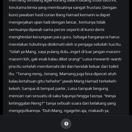
memang terbilang agak kurang dalam bidang studi satu ini,
terutama kimia yang membuatnya sangat frustasi. Dengan
kunci jawaban hasil curian Bang Hamad kemarin ia dapat
mengerjakan ujian tadi dengan lancar, tentunya tidak
semuanya dijawab sama persis seperti di kunci demi
menghindari kecurigaan para guru. Sebagai harganya ia harus
merelakan tubuhnya dinikmati oleh si penjaga sekolah tua itu.
“Udah ya Mang, saya pulang dulu…inget di luar jangan macem-
macem loh, gak enak kalau diliat orang!” Luisa mewanti-wanti
pria itu setelah membenahi diri dan hendak keluar dari toilet
itu. “Tenang neng…tenang, Mamang juga bisa dipecat atuh
kalau ketahuan gitu hehehe” jawab Mang Hamad terkekeh-
kekeh. Sampai di tempat parkir, Luisa tampak bingung
mencari-cari sesuatu di saku bajunya hingga tasnya. “Ininya
ketinggalan Neng?” tanya sebuah suara dari belakang yang
mengejutkannya. “Duh Mang, ngagetin aja, makasih ya,
kayanya jatuh di atas tadi” Luisa pun menerima kunci mobilnya
dari tangan Mang Hamad lalu menekan remotenya hingga