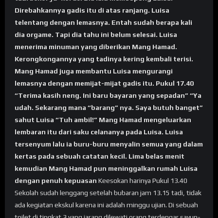
Direbahkannya gadis itu di atas ranjang. Luisa
telentang dengan lemasnya. Entah sudah berapa kali
dia orgame. Tapi dia tahu ini belum selesai. Luisa
menerima minuman yang diberikan Mang Hamad.
Kerongkongannya yang tadinya kering kembali terisi.
Mang Hamad juga membantu Luisa mengurangi
lemasnya dengan memijat-mijat gadis itu. Pukul 17.40
“Terima kasih neng. Ini baru bayaran yang sepadan” “Ya
udah. Sekarang mana “barang” nya. Saya butuh banget”
sahut Luisa “Tuh ambil!” Mang Hamad mengeluarkan
lembaran itu dari saku celananya pada Luisa. Luisa
tersenyum lalu ia buru-buru menyalin semua yang dalam
kertas pada sebuah catatan kecil. Lima belas menit
kemudian Mang Hamad pun meninggalkan rumah Luisa
dengan penuh kepuasan
Keesokan harinya Pukul 13.40
Sekolah sudah lenggang setelah bubaran jam 13.15 tadi, tidak
ada kegiatan ekskul karena ini adalah minggu ujian. Di sebuah
toilet di tingkat 3 yang jarang dilewati orang terdengar sayup-