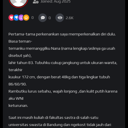
Joined: Aug 2025
0
0
2.6K
Pertama-tama perkenankan saya memperkenalkan diri dulu.
Biasa teman-
temanku memanggilku Nana (nama lengkap/aslinya ga usah
disebut yah),
lahir tahun 83. Tubuhku cukup jangkung untuk ukuran wanita,
terakhir
kuukur 172 cm, dengan berat 48kg dan tiga lingkar tubuh
86/60/90.
Rambutku lurus sebahu, wajah lonjong ,dan kulit putih karena
aku WNI
keturunan.
Saat ini masih kuliah di fakultas sastra di salah satu
universitas swasta di Bandung dan ngekost tidak jauh dari