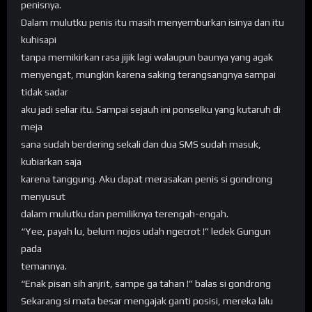
penisnya.
Dalam mulutku penis itu masih menyemburkan isinya dan itu
kuhisapi
tanpa memikirkan rasa jijik lagi walaupun baunya yang agak
menyengat, mungkin karena saking terangsangnya sampai
tidak sadar
aku jadi seliar itu. Sampai sejauh ini ponselku yang kutaruh di
meja
sana sudah berdering sekali dan dua SMS sudah masuk,
kubiarkan saja
karena tanggung. Aku dapat merasakan penis si gondrong
menyusut
dalam mulutku dan pemiliknya terengah-engah.
“Yee, payah lu, belum nojos udah ngecrot !” ledek Gungun
pada
temannya.
“Enak pisan sih anjrit, sampe ga tahan !” balas si gondrong
Sekarang si mata besar mengajak ganti posisi, mereka lalu