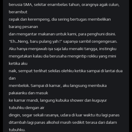
berusia SMA, sekitar enambelas tahun, orangnya agak culun,
berambut
cepak dan kerempeng, dia sering bertugas membelikan
barang pesanan
dan mengantar makanan untuk kami, para penghuni disini.
“Eh…Neng, baru pulang yah !” sapanya sambil cengengesan.
Aku hanya menjawab iya saja lalu menaiki tangga, instingku
mengatakan kalau dia berusaha mengintip rokku yang mini
ketika aku
naik, sempat terlihat sekilas olehku ketika sampai di lantai dua
dan
membelok. Sampai di kamar, aku langsung membuka
pakaianku dan masuk
ke kamar mandi, langung kubuka shower dan kuguyur
tubuhku dengan air
dingin, segar sekali rasanya, udara di luar waktu itu lagi panas
ditambah lagi panas alkohol masih sedikit terasa dari dalam
tubuhku.