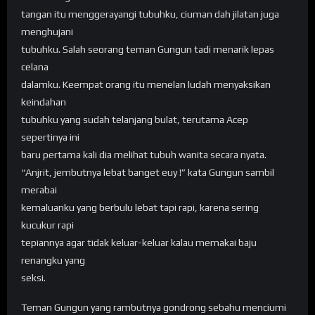
tangan itu menggerayangi tubuhku, ciuman dah jilatan juga
menghujani
tubuhku. Salah seorang teman Gungun tadi menarik lepas
celana
dalamku. Keempat orang itu menelan ludah menyaksikan
keindahan
tubuhku yang sudah telanjang bulat, terutama Acep
sepertinya ini
baru pertama kali dia melihat tubuh wanita secara nyata.
“Anjrit, jembutnya lebat banget euy !” kata Gungun sambil
merabai
kemaluanku yang berbulu lebat tapi rapi, karena sering
kucukur rapi
tepiannya agar tidak keluar-keluar kalau memakai baju
renangku yang
seksi.
Teman Gungun yang rambutnya gondrong sebahu menciumi