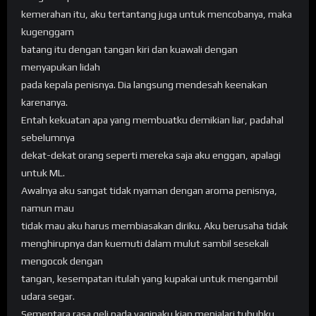
kemerahan itu, aku tertantang juga untuk mencobanya, maka
kugenggam
batang itu dengan tangan kiri dan kuawali dengan
menyapukan lidah
pada kepala penisnya. Dia langsung mendesah keenakan
karenanya.
Entah kekuatan apa yang membuatku demikian liar, padahal
sebelumnya
dekat-dekat orang seperti mereka saja aku enggan, apalagi
untuk ML.
Awalnya aku sangat tidak nyaman dengan aroma penisnya,
namun mau
tidak mau aku harus membiasakan diriku. Aku berusaha tidak
menghirupnya dan kuemuti dalam mulut sambil sesekali
mengocok dengan
tangan, kesempatan itulah yang kupakai untuk mengambil
udara segar.
Sementara rasa geli pada vaginaku kian menjalari tubuhku,