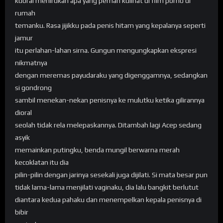
kuoral menirukan apa yang pernah kulihat di film porno di
rumah
temanku. Rasa jijikku pada penis hitam yang kepalanya seperti
jamur
itu perlahan-lahan sirna. Gungun mengungkapkan ekspresi
nikmatnya
dengan meremas payudaraku yang digenggamnya, sedangkan
si gondrong
sambil menekan-nekan penisnya ke mulutku ketika gilirannya
dioral
seolah tidak rela melepaskannya. Ditambah lagi Acep sedang
asyik
memainkan putingku, benda mungil berwarna merah
kecoklatan itu dia
pilin-pilin dengan jarinya sesekali juga dijilati. Si mata besar pun
tidak lama-lama menjilati vaginaku, dia lalu bangkit berlutut
diantara kedua pahaku dan menempelkan kepala penisnya di
bibir