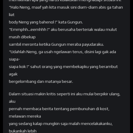
“Halo Neng, maaf yah kita masuk sini diam-diam abis ga tahan
liat
body Neng yang bahenol !” kata Gungun.
“Emmphh…eemhhh !” aku berusaha berteriak walau mulut
masih dibekap
sambil meronta ketika Gungun meraba payudaraku.
“Udahlah Neng, ga usah ngelawan terus, disini lagi gak ada
siapa-
siapa kok !” sahut orang yang membekapku yang berambut
agak
bergelombang dan matanya besar.
Dalam situasi makin kritis seperti ini aku mulai berpikir ulang,
aku
pernah membaca berita tentang pembunuhan di kost,
melawan mereka
yang sedang kalap mungkin saja malah mencelakakanku,
bukankah lebih