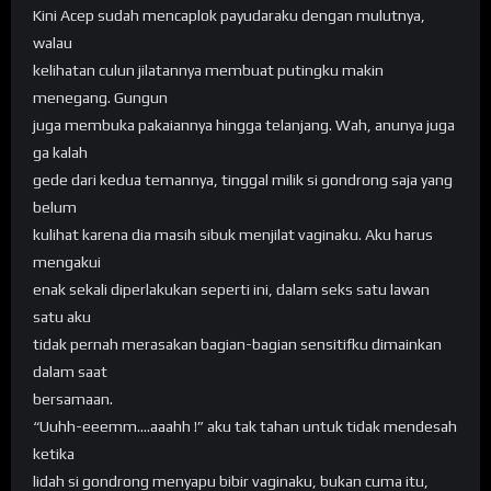
Kini Acep sudah mencaplok payudaraku dengan mulutnya,
walau
kelihatan culun jilatannya membuat putingku makin
menegang. Gungun
juga membuka pakaiannya hingga telanjang. Wah, anunya juga
ga kalah
gede dari kedua temannya, tinggal milik si gondrong saja yang
belum
kulihat karena dia masih sibuk menjilat vaginaku. Aku harus
mengakui
enak sekali diperlakukan seperti ini, dalam seks satu lawan
satu aku
tidak pernah merasakan bagian-bagian sensitifku dimainkan
dalam saat
bersamaan.
“Uuhh-eeemm….aaahh !” aku tak tahan untuk tidak mendesah
ketika
lidah si gondrong menyapu bibir vaginaku, bukan cuma itu,