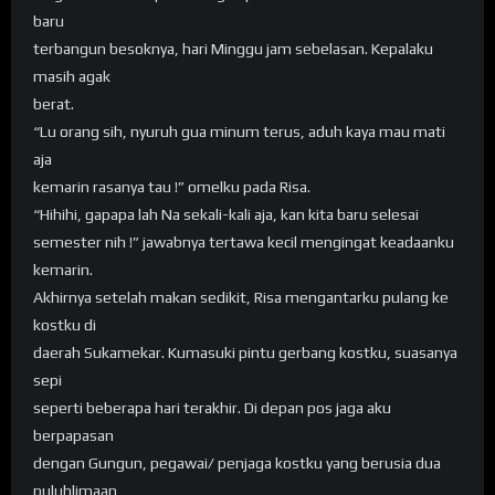
baru
terbangun besoknya, hari Minggu jam sebelasan. Kepalaku
masih agak
berat.
“Lu orang sih, nyuruh gua minum terus, aduh kaya mau mati
aja
kemarin rasanya tau !” omelku pada Risa.
“Hihihi, gapapa lah Na sekali-kali aja, kan kita baru selesai
semester nih !” jawabnya tertawa kecil mengingat keadaanku
kemarin.
Akhirnya setelah makan sedikit, Risa mengantarku pulang ke
kostku di
daerah Sukamekar. Kumasuki pintu gerbang kostku, suasanya
sepi
seperti beberapa hari terakhir. Di depan pos jaga aku
berpapasan
dengan Gungun, pegawai/ penjaga kostku yang berusia dua
puluhlimaan