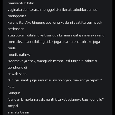
menyentuh bibir
vaginaku dan terasa menggelitik nikmat tubuhku sampai
menggeliat
karena itu. Aku bingung apa yang kualami saat itu termasuk
perkosaan
atau bukan, dibilang ya bisa juga karena awalnya mereka yang
memaksa, tapi dibilang tidak juga bisa karena toh aku juga
mulai
menikmatinya.
“Memeknya enak, wangi loh mmm…ssluurrpp !” sahut si
gondrong di
bawah sana.
“Oh, ya…nanti juga saya mau nyicipin yah, makannya cepet !”
kata
Gungun.
“Jangan lama-lama yah, nanti kita kebagiannya bau jigong lu”
timpal
si mata besar