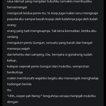
rasa nikmat yang menjalari tubuhku semakin membuatku
bersemangat
mengocok kedua penis itu. Si Acep juga makin seru mengisapi
payudaraku sampai basah kuyup oleh ludahnya juga oleh ludah
orang-
orang yang tadi mengisapnya. Tak lama kemudian, ketika aku
sedang
mengulum penis Gungun, sesuatu yang basah dan hangat
menerpa wajah
dan leherku dari samping. Ow, ternyata si gondrong sudah
keluar,
kulepas sejenak penis Gungun dari mulutku, semprotan
berikutnya
makin membasahi wajahku begitu aku menengok menghadap
todongan benda
itu.
“Uhh…isepin yah Neng !” lenguhnya seraya menjejali mulutku
dengan