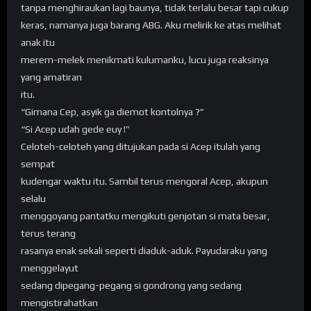
tanpa menghiraukan lagi baunya, tidak terlalu besar tapi cukup
keras, namanya juga barang ABG. Aku melirik ke atas melihat
anak itu
merem-melek menikmati kulumanku, lucu juga reaksinya
yang amatiran
itu.
“Gimana Cep, asyik ga diemot kontolnya ?”
“Si Acep udah gede euy !”
Celoteh-celoteh yang ditujukan pada si Acep itulah yang
sempat
kudengar waktu itu. Sambil terus mengoral Acep, akupun
selalu
menggoyang pantatku mengikuti genjotan si mata besar,
terus terang
rasanya enak sekali seperti diaduk-aduk. Payudaraku yang
menggelayut
sedang dipegang-pegang si gondrong yang sedang
mengistirahatkan