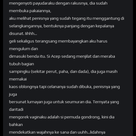
mengenyoti payudaraku dengan rakusnya, dia sudah
membuka pakaiannya,
aku melihat penisnya yang sudah tegang itu menggantung di
selangkangannya, bentuknya panjang dengan kepalanya
disunat. Iihhh…
geli sekaligus terangsang membayangkan aku harus
mengulum dan
dimasuki benda itu. Si Acep sedang menjilat dan meraba
tubuh bagian
sampingku (sekitar perut, paha, dan dada), dia juga masih
memakai
kaos oblongnya tapi celananya sudah dibuka, penisnya yang
juga
bersunat lumayan juga untuk seumuran dia. Ternyata yang
daritadi
mengorek vaginaku adalah si pemuda gondrong, kini dia
bahkan
mendekatkan wajahnya ke sana dan uuhh…lidahnya