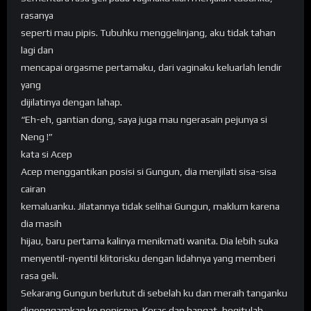
rasanya
seperti mau pipis. Tubuhku menggelinjang, aku tidak tahan
lagi dan
mencapai orgasme pertamaku, dari vaginaku keluarlah lendir
yang
dijilatinya dengan lahap.
“Eh-eh, gantian dong, saya juga mau ngerasain pejunya si
Neng !”
kata si Acep
Acep menggantikan posisi si Gungun, dia menjilati sisa-sisa
cairan
kemaluanku. Jilatannya tidak selihai Gungun, maklum karena
dia masih
hijau, baru pertama kalinya menikmati wanita. Dia lebih suka
menyentil-nyentil klitorisku dengan lidahnya yang memberi
rasa geli.
Sekarang Gungun berlutut di sebelah ku dan meraih tanganku
digenggamkan ke penisnya. Keras dan hangat, begitulah