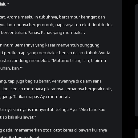
alu.”
ekat. Aroma maskulin tubuhnya, bercampur keringat dan
u. Jantungnya bergemuruh, napasnya tercekat. Joni duduk
a bersentuhan. Panas. Panas yang membakar.
 dan intim. Jemarinya yang kasar menyentuh punggung
i percikan api yang membakar bensin dalam tubuh Ayu. Ia
ustru condong mendekat. “Matamu bilang lain, bibirmu
tuhan, kan?”
ang, tapi juga begitu benar. Perawannya di dalam sana
. Joni seolah membaca pikirannya. Jemarinya bergerak naik,
nggang. Tarikan napas Ayu memberat.
birnya kini nyaris menyentuh telinga Ayu. “Aku tahu kau
ap kali aku lewat.”
jang dada, memamerkan otot-otot keras di bawah kulitnya
otot itu begitu dekat.