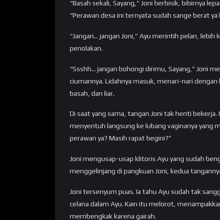
“Basah sekali, Sayang,” Joni berbisik, bibirnya lep
“Perawan desa ini ternyata sudah sange berat ya
“Jangan… jangan Joni,” Ayu merintih pelan, lebi
penolakan.
“Ssshh… jangan bohongi dirimu, Sayang,” Joni m
ciumannya. Lidahnya masuk, menari-nari dengan 
basah, dan liar.
Di saat yang sama, tangan Joni tak henti bekerja.
menyentuh langsung ke lubang vaginanya yang m
perawan ya? Masih rapat begini?”
Joni mengusap-usap klitoris Ayu yang sudah ben
menggelinjang di pangkuan Joni, kedua tangan
Joni tersenyum puas. Ia tahu Ayu sudah tak sang
celana dalam Ayu. Kain itu melorot, menampakk
membengkak karena gairah.