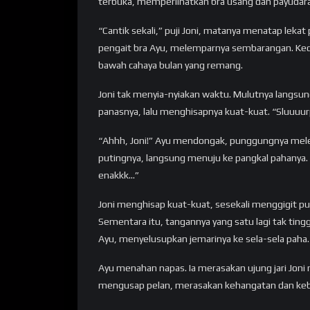
terbuka, memperlihatkan bra usang dan payuda
“Cantik sekali,” puji Joni, matanya menatap leka
pengait bra Ayu, melemparnya sembarangan. Ked
bawah cahaya bulan yang remang.
Joni tak menyia-nyiakan waktu. Mulutnya langsun
panasnya, lalu menghisapnya kuat-kuat. “Sluuuu
“Ahhh, Joni!” Ayu mendongak, punggungnya melen
putingnya, langsung menuju ke pangkal pahanya.
enakkk…”
Joni menghisap kuat-kuat, sesekali menggigit pu
Sementara itu, tangannya yang satu lagi tak tingga
Ayu, menyelusupkan jemarinya ke sela-sela paha.
Ayu menahan napas. Ia merasakan ujung jari Jon
mengusap pelan, merasakan kehangatan dan keba