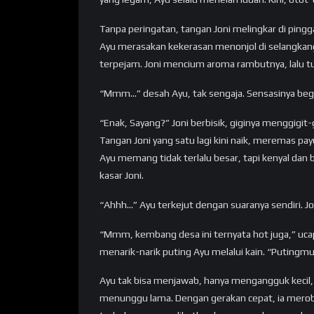
Tanpa peringatan, tangan Joni melingkar di pi
Ayu merasakan kekerasan menonjol di selangkan
terpejam. Joni mencium aroma rambutnya, lalu tu
“Mmm…” desah Ayu, tak sengaja. Sensasinya beg
“Enak, Sayang?” Joni berbisik, giginya menggigit-
Tangan Joni yang satu lagi kini naik, meremas pa
Ayu memang tidak terlalu besar, tapi kenyal dan
kasar Joni.
“Ahhh…” Ayu terkejut dengan suaranya sendiri. J
“Mmm, kembang desa ini ternyata hot juga,” uca
menarik-narik puting Ayu melalui kain. “Putingm
Ayu tak bisa menjawab, hanya mengangguk kecil, 
menunggu lama. Dengan gerakan cepat, ia merobe