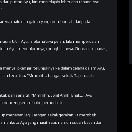
as dari puting Ayu, kini menjelajahi leher dan rahang Ayu.
?”
h karena malu dan gairah yang membuncah daripada
encium bibir Ayu, melumatnya pelan, lalu memperdalam
lidah Ayu, mengulumnya, menghisapnya. Ciuman itu panas,
 Ia menyelipkan jari telunjuknya ke dalam celana dalam Ayu,
asih tertutup. “Mmmhh… hangat sekali. Tapi masih
gkak dan sensitif. “Mmmhh, Joni! Ahhh! Enak…” Ayu
nya mencengkeram bahu pemuda itu.
gup menahan lagi. Dengan sekali gerakan, ia merobek
an mahkota Ayu yang masih rapi, namun sudah basah dan