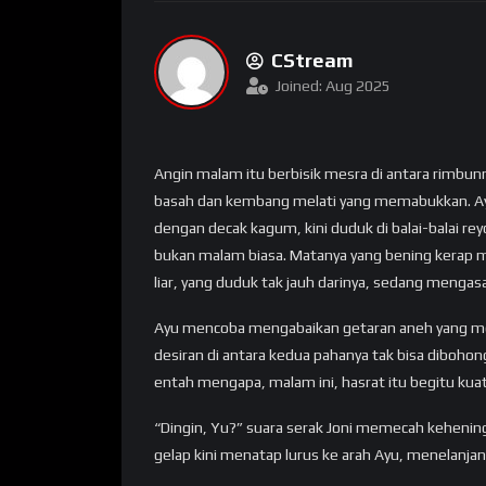
CStream
Joined: Aug 2025
Angin malam itu berbisik mesra di antara rimb
basah dan kembang melati yang memabukkan. Ay
dengan decak kagum, kini duduk di balai-balai reyo
bukan malam biasa. Matanya yang bening kerap me
liar, yang duduk tak jauh darinya, sedang mengas
Ayu mencoba mengabaikan getaran aneh yang menjal
desiran di antara kedua pahanya tak bisa dibohon
entah mengapa, malam ini, hasrat itu begitu kuat
“Dingin, Yu?” suara serak Joni memecah kehening
gelap kini menatap lurus ke arah Ayu, menelanjang