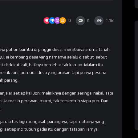
0
0
1.3K
unnya pohon bambu di pinggir desa, membawa aroma tanah
u, si kembang desa yang namanya selalu disebut-sebut
t di dekat kali, hatinya berdebar tak karuan. Malam itu
lirik Joni, pemuda desa yang urakan tapi punya pesona
ah parang.
ar setiap kali Joni meliriknya dengan seringai nakal. Tapi
gi. Ia masih perawan, murni, tak tersentuh siapa pun. Dan
.
an. Ia tak lagi mengasah parangnya, tapi matanya yang
i setiap inci tubuh gadis itu dengan tatapan liarnya.