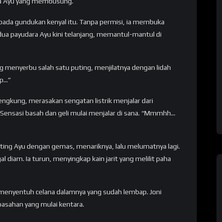
ra Ayu yang membusung.
t pada gundukan kenyal itu. Tanpa permisi, ia membuka
ua payudara Ayu kini telanjang, memantul-mantul di
g menyerbu salah satu puting, menjilatnya dengan lidah
rp…”
gkung, merasakan sengatan listrik menjalar dari
 Sensasi basah dan geli mulai menjalar di sana. “Mmmhh…
ting Ayu dengan gemas, menariknya, lalu melumatnya lagi.
l diam. Ia turun, menyingkap kain jarit yang melilit paha
i menyentuh celana dalamnya yang sudah lembap. Joni
sahan yang mulai kentara.