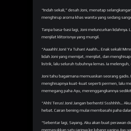
“Indah sekali,” desah Joni, menatap selangkang
menghirup aroma khas wanita yang sedang sange.
Tanpa basa-basi lagi, Joni meluncurkan lidahnya.
menjilat klitorisnya yang mungil.
“Aaaahh! Joni! Ya Tuhan! Aaahh… Enak sekali! Mm
lidah Joni yang memijat, menjilat, dan menghisap 
listrik, lalu seluruh tubuhnya lemas. Ia meleng
Joni tahu bagaimana memuaskan seorang gadis. Ia 
menghisapnya kuat-kuat seperti permen, lalu meng
memegang paha Ayu, merenggangkannya sedikit,
“Ahh! Terus! Joni! Jangan berhenti! Ssshhhh… Ak
hebat. Cairan bening mulai membasahi paha dal
“Sebentar lagi, Sayang. Aku akan buat perawan desa
memasukkan satu jarinya ke lubang vagina Ayu ya