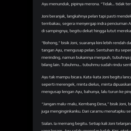
Ayu menunduk, pipinya merona. “Tidak… tidak terl
Joni beranjak, langkahnya pelan tapi pasti mend
tembakau, segera menyergap indra penciuman Ay
di sampingnya, begitu dekat hingga lutut merek
“Bohong,” bisik Joni, suaranya kini lebih rendah
tangan Ayu, mengusap pelan. Sentuhan itu sepert
merinding, namun bukannya menjauh, tubuhnya j
bilang lain. Tubuhmu… tubuhmu sudah rindu sen
Ayu tak mampu bicara. Kata-kata Joni begitu lanc
seperti merengek, minta dielus, minta dipuaskan
mengusap lengan Ayu, bahunya, lalu turun ke pi
“Jangan malu-malu, Kembang Desa,” bisik Joni, bi
juga menginginkanku. Dari caramu menatapku seti
Sialan. Ia memang begitu. Setiap kali Joni telan
yang legam, Ayu selalu menelan ludah. Kini, otot-