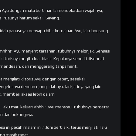
an Ayu dengan mata berbinar. Ia mendekatkan wajahnya,
 “Baunya harum sekali, Sayang.”
 Lidah panasnya menyapu bibir kemaluan Ayu, lalu langsung
mhhh!” Ayu menjerit tertahan, tubuhnya melonjak. Sensasi
klitorisnya begitu luar biasa. Kepalanya seperti disengat
uh, mendesah, dan menggerang tanpa henti.
menjilati klitoris Ayu dengan cepat, sesekali
elusnya dengan ujung lidahnya. Jari-jarinya yang lain
 memberi akses lebih dalam.
u… aku mau keluar! Ahhh!” Ayu meracau, tubuhnya bergetar
am dan bokongnya.
 ini pecah malam ini,” Joni berbisik, terus menjilati, lalu
ng masih rapat.