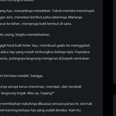
nggang Ayu, menariknya mendekat. Tubuh mereka menempel.
gan Joni, menekan lembut paha dalamnya. Matanya
run ke leher, menyesap kulit lembut di sana.
itu asing, begitu mendebarkan.
gigit kecil kulit leher Ayu, membuat gadis itu menggeliat.
yudara Ayu yang masih terbungkus kebaya tipis. Payudara
 berisi, putingnya langsung mengeras di bawah sentuhan
oni tertawa rendah, bangga.
pnya seraya terus meremas, memijat, dan sesekali
u langsung tegak. Mau ya, Sayang?”
membiarkan tubuhnya dikuasai sensasi panas ini. Joni tak
k kancing kebaya Ayu yang sudah kendur. Kain itu