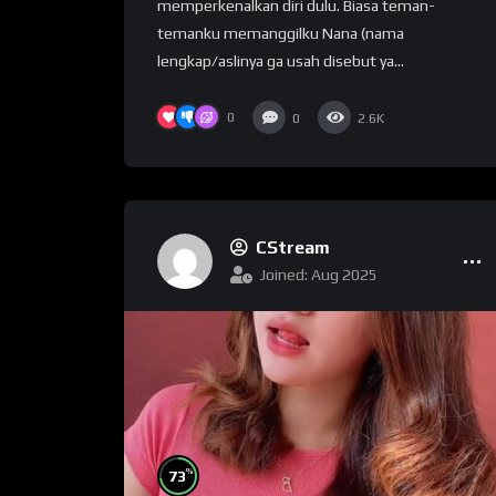
memperkenalkan diri dulu. Biasa teman-
temanku memanggilku Nana (nama
lengkap/aslinya ga usah disebut ya...
0
0
2.6K
CStream
Joined: Aug 2025
%
73