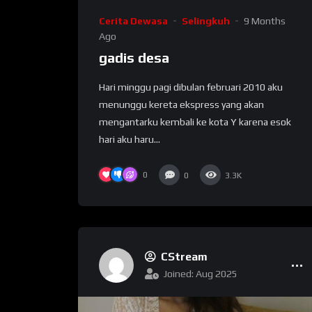
Cerita Dewasa
Selingkuh
9 Months
Ago
gadis desa
Hari minggu pagi dibulan februari 2010 aku
menunggu kereta ekspress yang akan
mengantarku kembali ke kota Y karena esok
hari aku haru...
0
0
3.3K
CStream
Joined: Aug 2025