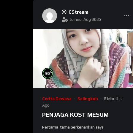
CStream
Joined: Aug 2025
%
95
Cerita Dewasa
Selingkuh
8 Months
Ago
PENJAGA KOST MESUM
Pertama-tama perkenankan saya