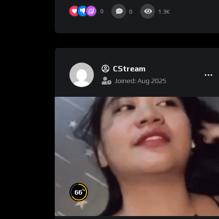
0
0
1.3K
CStream
Joined: Aug 2025
%
66