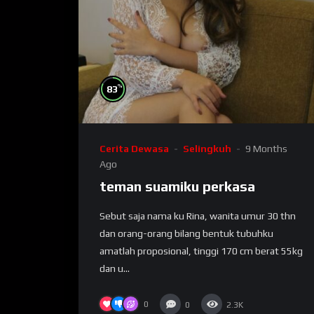
%
83
Cerita Dewasa
Selingkuh
9 Months
Ago
teman suamiku perkasa
Sebut saja nama ku Rina, wanita umur 30 thn
dan orang-orang bilang bentuk tubuhku
amatlah proposional, tinggi 170 cm berat 55kg
dan u...
0
0
2.3K