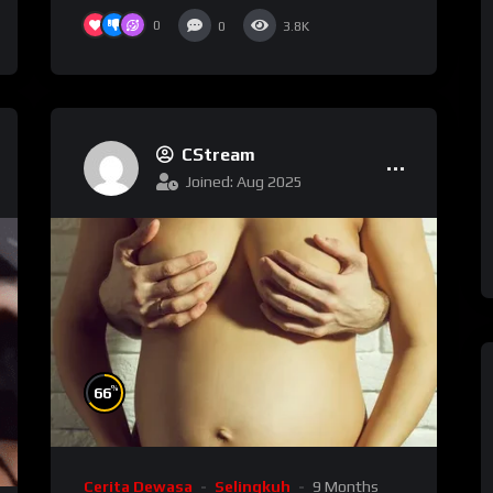
0
0
3.8K
CStream
Joined: Aug 2025
%
66
Cerita Dewasa
Selingkuh
9 Months