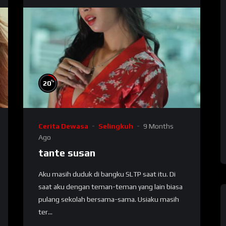
%
20
Cerita Dewasa
Selingkuh
9 Months
Ago
tante susan
Aku masih duduk di bangku SLTP saat itu. Di
saat aku dengan teman-teman yang lain biasa
pulang sekolah bersama-sama. Usiaku masih
ter...