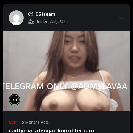
CStream
Joined: Aug 2025
%
79
Vcs
5 Months Ago
caitlyn vcs dengan koncil terbaru