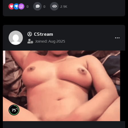
0
0
2.9K
CStream
Joined: Aug 2025
%
75