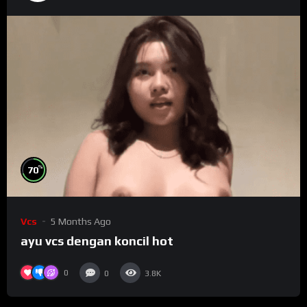
%
70
Vcs
5 Months Ago
ayu vcs dengan koncil hot
0
0
3.8K