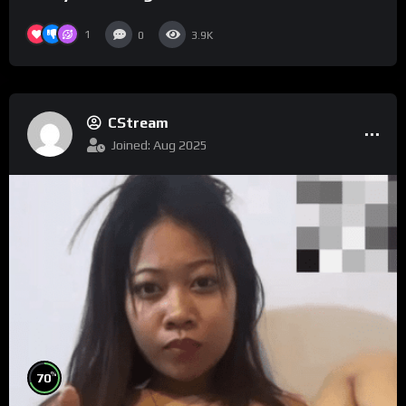
1
0
3.9K
CStream
Joined: Aug 2025
%
70