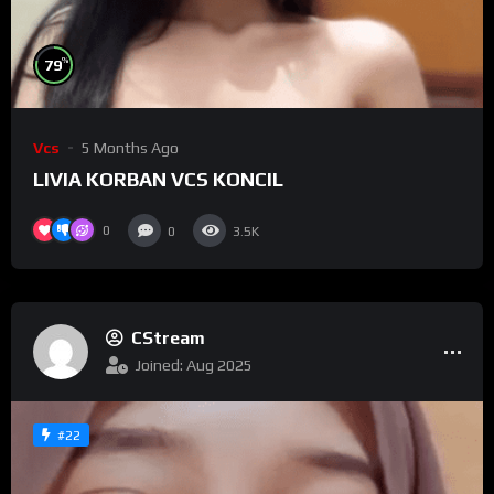
%
79
Vcs
5 Months Ago
LIVIA KORBAN VCS KONCIL
0
0
3.5K
CStream
Joined: Aug 2025
#22