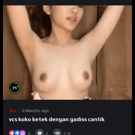
%
71
Vcs
6 Months Ago
vcs koko ketek dengan gadiss cantik
0
0
5.1K