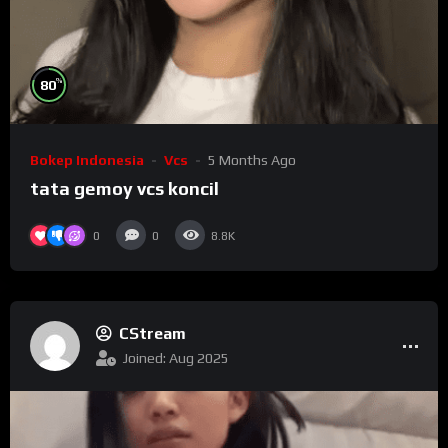
%
80
Bokep Indonesia
Vcs
5 Months Ago
tata gemoy vcs koncil
0
0
8.8K
CStream
Joined: Aug 2025