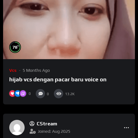
%
78
Vcs
5 Months Ago
hijab vcs dengan pacar baru voice on
0
0
13.2K
CStream
Joined: Aug 2025