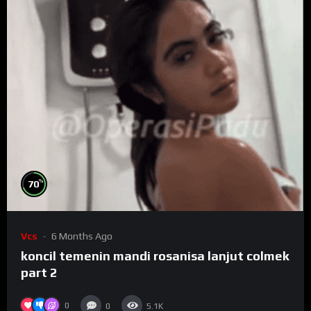
%
70
Vcs
6 Months Ago
koncil temenin mandi rosanisa lanjut colmek
part 2
0
0
5.1K