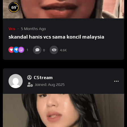
%
69
Vcs
5 Months Ago
skandal hanis vcs sama koncil malaysia
1
0
4.6K
CStream
Joined: Aug 2025