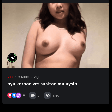
%
76
Vcs
5 Months Ago
ayu korban vcs susltan malaysia
0
0
3.4K