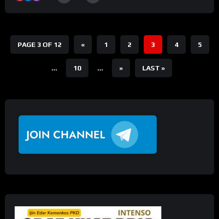
PAGE 3 OF 12
«
1
2
3
4
5
...
10
...
»
LAST »