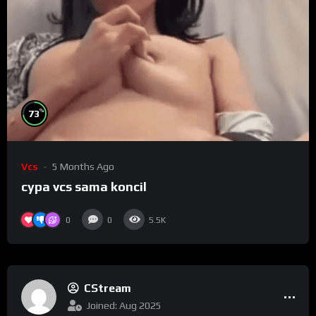
%
73
Vcs
5 Months Ago
cypa vcs sama koncil
0
0
5.5K
CStream
Joined: Aug 2025