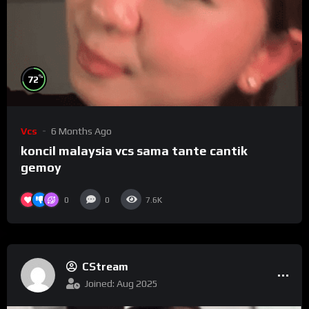
%
72
Vcs
6 Months Ago
koncil malaysia vcs sama tante cantik
gemoy
0
0
7.6K
CStream
Joined: Aug 2025