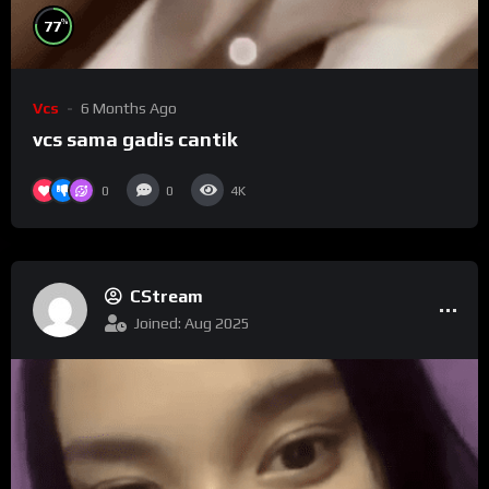
%
77
Vcs
6 Months Ago
vcs sama gadis cantik
0
0
4K
CStream
Joined: Aug 2025