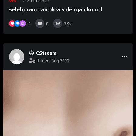
Vcs
7 Months Ago
selebgram cantik vcs dengan koncil
0
0
3.9K
CStream
Joined: Aug 2025