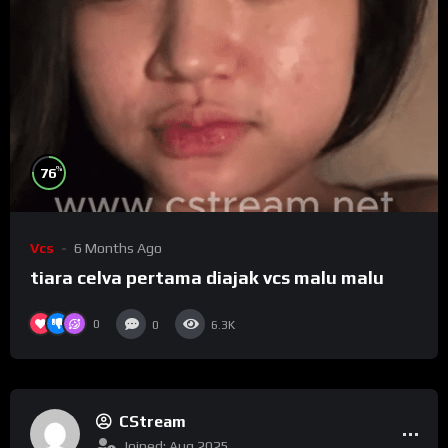
%
76
Vcs
6 Months Ago
tiara celva pertama diajak vcs malu malu
0
0
6.3K
CStream
Joined: Aug 2025