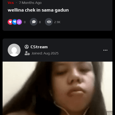
Vcs
7 Months Ago
wellina chek in sama gadun
0
0
2.9K
CStream
Joined: Aug 2025