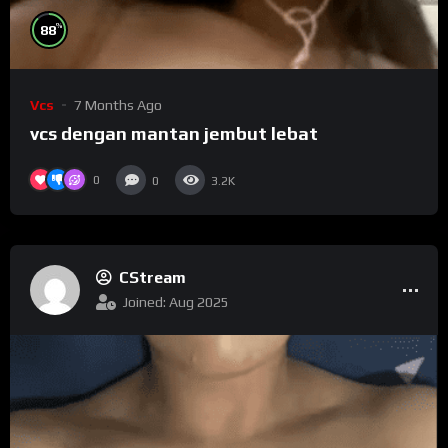
%
88
Vcs
7 Months Ago
vcs dengan mantan jembut lebat
0
0
3.2K
CStream
Joined: Aug 2025