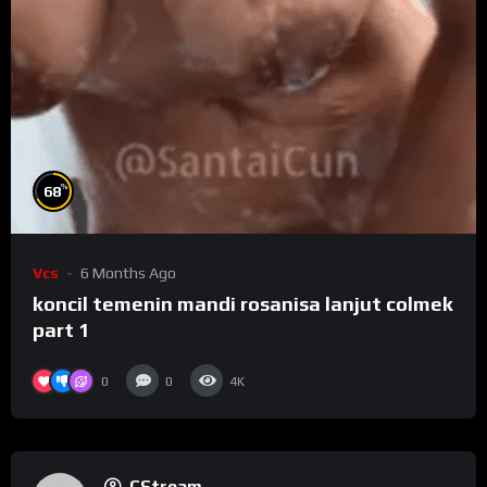
%
68
Vcs
6 Months Ago
koncil temenin mandi rosanisa lanjut colmek
part 1
0
0
4K
CStream