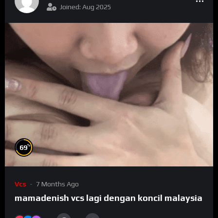
Joined: Aug 2025
%
69
Vcs
7 Months Ago
mamadenish vcs lagi dengan koncil malaysia