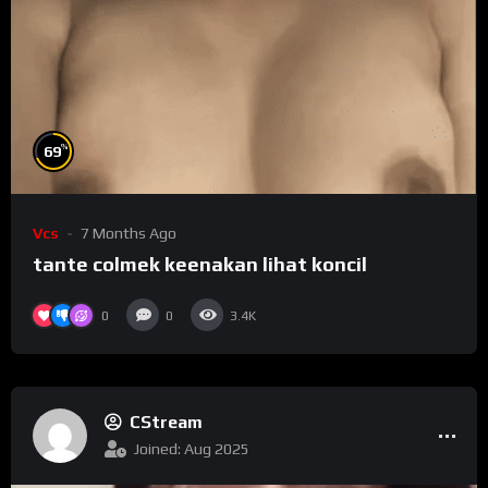
%
69
Vcs
7 Months Ago
tante colmek keenakan lihat koncil
0
0
3.4K
CStream
Joined: Aug 2025