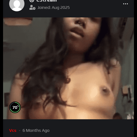
Joined: Aug 2025
%
70
Vcs
6 Months Ago