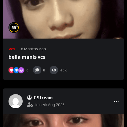
%
68
Vcs
6 Months Ago
bella manis vcs
0
0
4.5K
CStream
Joined: Aug 2025