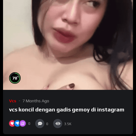
%
78
Vcs
7 Months Ago
vcs koncil dengan gadis gemoy di instagram
0
0
3.5K