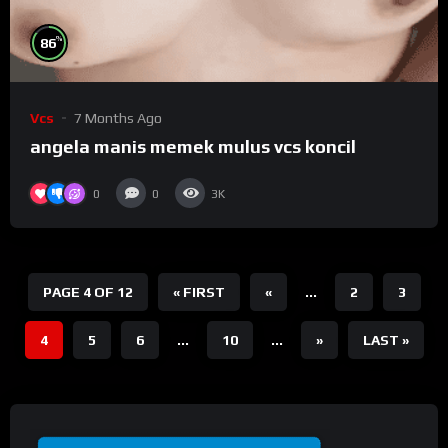
%
86
Vcs
7 Months Ago
angela manis memek mulus vcs koncil
0
0
3K
PAGE 4 OF 12
« FIRST
«
...
2
3
4
5
6
...
10
...
»
LAST »