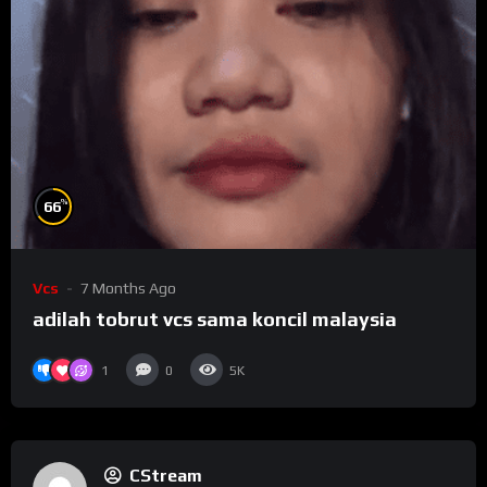
%
66
Vcs
7 Months Ago
adilah tobrut vcs sama koncil malaysia
1
0
5K
CStream