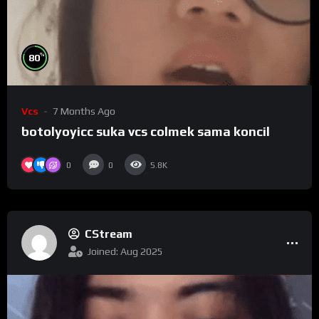
%
80
Vcs
7 Months Ago
botolyoyicc suka vcs colmek sama koncil
0
0
5.8K
CStream
Joined: Aug 2025