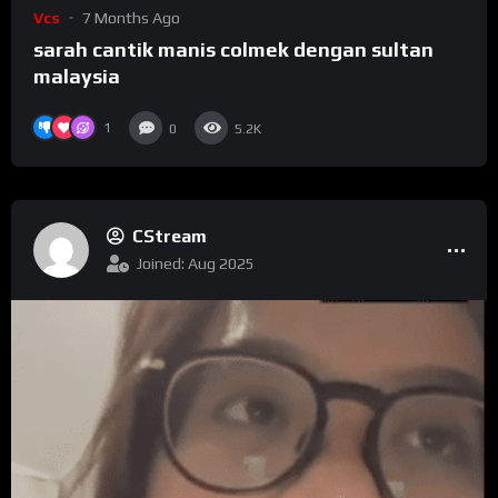
Vcs
7 Months Ago
sarah cantik manis colmek dengan sultan
malaysia
1
0
5.2K
CStream
Joined: Aug 2025