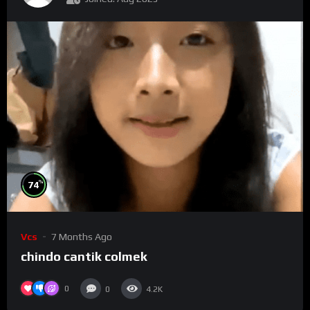
%
74
Vcs
7 Months Ago
chindo cantik colmek
0
0
4.2K